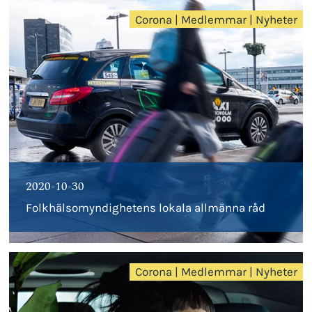
Corona
|
Medlemmar
|
Nyheter
2020-10-30
Folkhälsomyndighetens lokala allmänna råd
Corona
|
Medlemmar
|
Nyheter