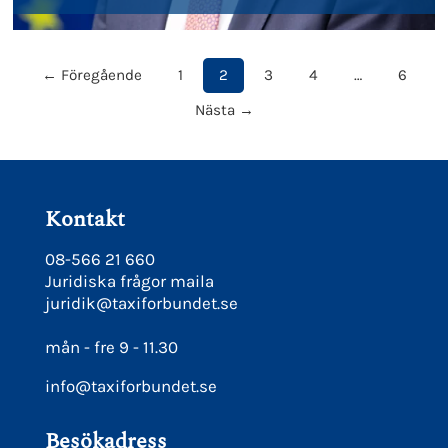
← Föregående
1
2
3
4
…
6
Nästa →
Kontakt
08-566 21 660
Juridiska frågor maila
juridik@taxiforbundet.se
mån - fre 9 - 11.30
info@taxiforbundet.se
Besökadress