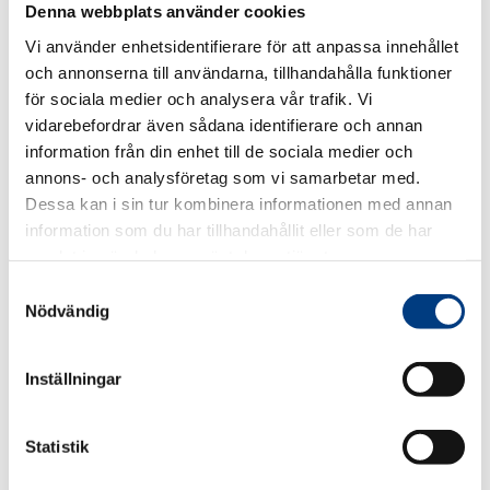
2020-10-16
Denna webbplats använder cookies
Hur ansöka om förlängt omställningsstöd
Vi använder enhetsidentifierare för att anpassa innehållet
och annonserna till användarna, tillhandahålla funktioner
för sociala medier och analysera vår trafik. Vi
vidarebefordrar även sådana identifierare och annan
Corona
|
Medlemmar
|
Nyheter
information från din enhet till de sociala medier och
annons- och analysföretag som vi samarbetar med.
Dessa kan i sin tur kombinera informationen med annan
information som du har tillhandahållit eller som de har
samlat in när du har använt deras tjänster.
S
Nödvändig
a
m
t
Inställningar
2020-10-15
y
Remissyttrande över promemorian
c
omsättningsstöd till enskilda näringsidkare
k
Statistik
e