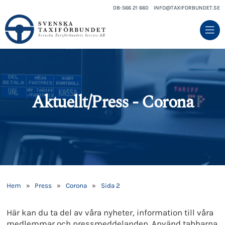
08-566 21 660
INFO@TAXIFORBUNDET.SE
Aktuellt/Press - Corona
Hem
»
Press
»
Corona
»
Sida 2
Här kan du ta del av våra nyheter, information till våra
medlemmar och pressmeddelanden. Använd tabbarna