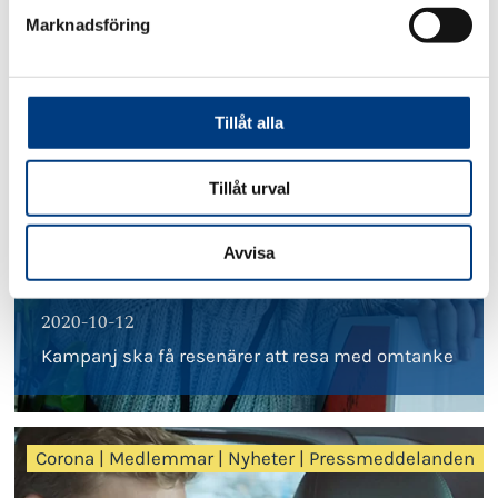
s
Marknadsföring
v
Corona
|
Pressmeddelanden
a
l
Tillåt alla
Tillåt urval
Avvisa
2020-10-12
Kampanj ska få resenärer att resa med omtanke
Corona
|
Medlemmar
|
Nyheter
|
Pressmeddelanden