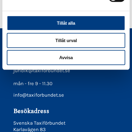
v
FACEBOOK
TWITTER
LINKEDIN
PINTEREST
a
l
Tillåt alla
Tillåt urval
Kontakt
08-566 21 660
Avvisa
Juridiska frågor maila
juridik@taxiforbundet.se
mån - fre 9 - 11.30
info@taxiforbundet.se
Besökadress
Svenska Taxiförbundet
Karlavägen 83