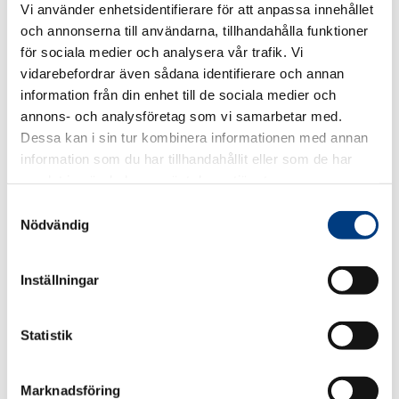
Vi använder enhetsidentifierare för att anpassa innehållet
mobilitet i städer och landsbygder. Mycket talar för att
och annonserna till användarna, tillhandahålla funktioner
fler och nya grupper av människor kommer att se en
för sociala medier och analysera vår trafik. Vi
kombination av hyrbil, taxi och övrig kollektivtrafik
som det självklara sättet att förflytta sig….
vidarebefordrar även sådana identifierare och annan
information från din enhet till de sociala medier och
→
Läs mer
annons- och analysföretag som vi samarbetar med.
Dessa kan i sin tur kombinera informationen med annan
Seriös taxi
information som du har tillhandahållit eller som de har
samlat in när du har använt deras tjänster.
Svenska Taxiförbundet arbetar för konkurrens på lika
villkor och att det inte ska finnas förutsättningar för
S
företag med oseriösa arbetsmetoder att verka i
Nödvändig
a
taxinäringen. Branschen måste bli fri från dessa
m
avarter, vilket förutsätter att taxi prioriteras i såväl
t
Inställningar
lagstiftning som i myndigheternas operativa tillsyn…
y
c
→
Läs mer
k
Statistik
e
s
DELA
DELA
DELA
DELA
DELA:
Marknadsföring
PÅ
PÅ
PÅ
PÅ