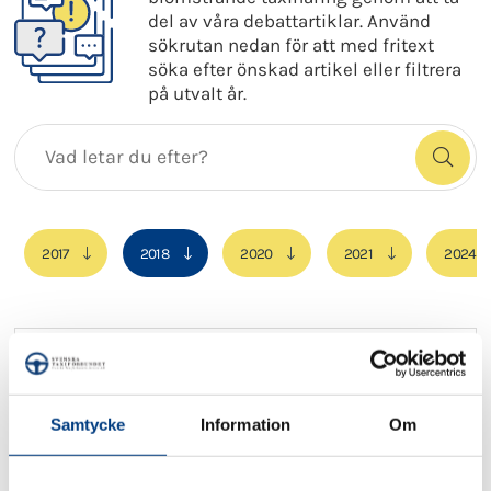
del av våra debattartiklar. Använd
sökrutan nedan för att med fritext
söka efter önskad artikel eller filtrera
på utvalt år.
2017
2018
2020
2021
2024
2018-07-10
Vi har inte tid att vänta på tekniken
Samtycke
Information
Om
Privatbilismen måste minska radikalt för att vi
ska nå klimatmålen. Samtidigt pekar alla