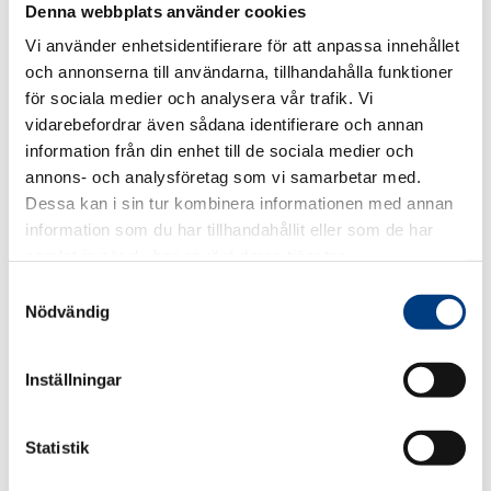
prognoser på att personbilstrafiken kommer att
Denna webbplats använder cookies
öka om inget görs. Hur tänker våra politiker lösa
Vi använder enhetsidentifierare för att anpassa innehållet
det här pro...
och annonserna till användarna, tillhandahålla funktioner
för sociala medier och analysera vår trafik. Vi
vidarebefordrar även sådana identifierare och annan
Läs mer
information från din enhet till de sociala medier och
annons- och analysföretag som vi samarbetar med.
Dessa kan i sin tur kombinera informationen med annan
information som du har tillhandahållit eller som de har
2018-02-13
samlat in när du har använt deras tjänster.
Avdrag för taxi kan minska
S
Nödvändig
bilresorna
a
m
En skattereform för taxi skulle bidra till stor
t
Inställningar
samhällsekonomisk nytta. Bilresorna skulle
y
totalt sett minska med avsevärda effekter
c
exempelvis för Stockholms innerstad. Det
k
Statistik
skriver Peter Norman, C...
e