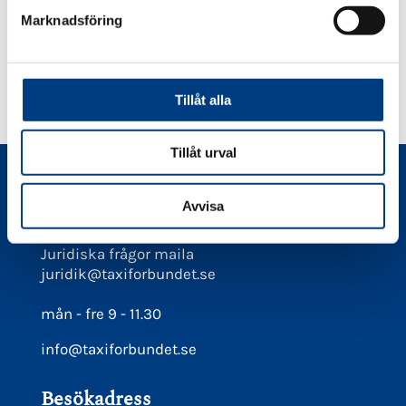
s
Marknadsföring
v
Läs mer
a
l
Tillåt alla
Tillåt urval
Kontakt
Avvisa
08-566 21 660
Juridiska frågor maila
juridik@taxiforbundet.se
mån - fre 9 - 11.30
info@taxiforbundet.se
Besökadress