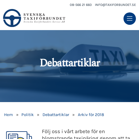
08-566 21 660
INFO@TAXIFORBUNDET.SE
Debattartiklar
Hem
»
Politik
»
Debattartiklar
»
Arkiv för 2018
Följ oss i vårt arbete för en
blomstrande taxinäring genom att ta