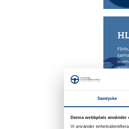
HL
Förb
sama
inom 
möjli
till 
inom
brand
Samtycke
Denna webbplats använder 
Vi använder enhetsidentifierar