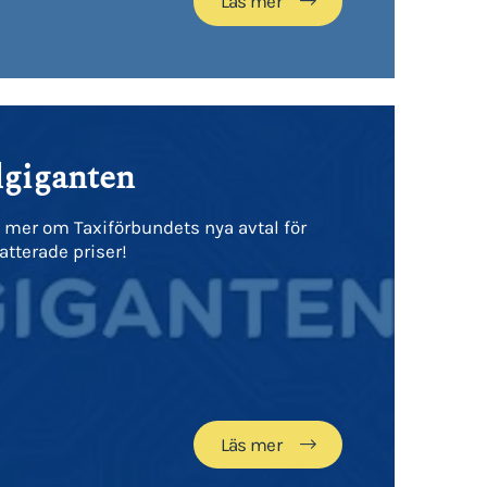
Läs mer
lgiganten
 mer om Taxiförbundets nya avtal för
atterade priser!
Läs mer