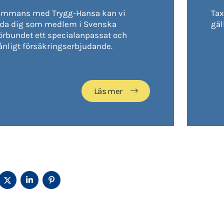
sammans med Trygg-Hansa kan vi
Tax
uda dig som medlem i Svenska
gäl
örbundet ett specialanpassat och
nligt försäkringserbjudande.
Läs mer
ELA
DELA
DELA
DELA
Å
PÅ
PÅ
PÅ
ACEBOOK
TWITTER
LINKEDIN
PINTEREST