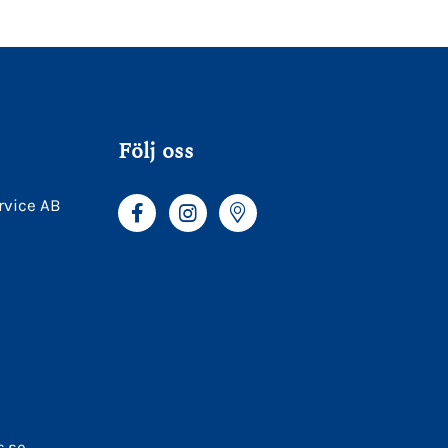
Följ oss
rvice AB
s.se