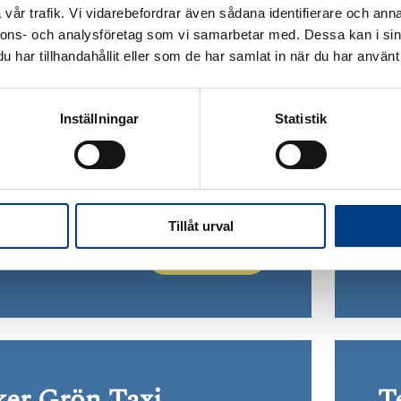
vår trafik. Vi vidarebefordrar även sådana identifierare och anna
nnons- och analysföretag som vi samarbetar med. Dessa kan i sin
har tillhandahållit eller som de har samlat in när du har använt 
Dbil
S
Inställningar
Statistik
l säljer personbilar, lätta lastbilar,
Sve
a fordon och maskiner genom Sveriges
med
ta marknadsplats kvd.se.
syn
Tillåt urval
Läs mer
ker Grön Taxi
T