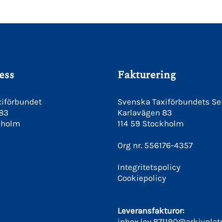
ess
Fakturering
iförbundet
Svenska Taxiförbundets Se
 83
Karlavägen 83
kholm
114 59 Stockholm
Org nr. 556176-4357
Integritetspolicy
Cookiepolicy
Leveransfakturor:
inbox.lev.871190@arkivplat