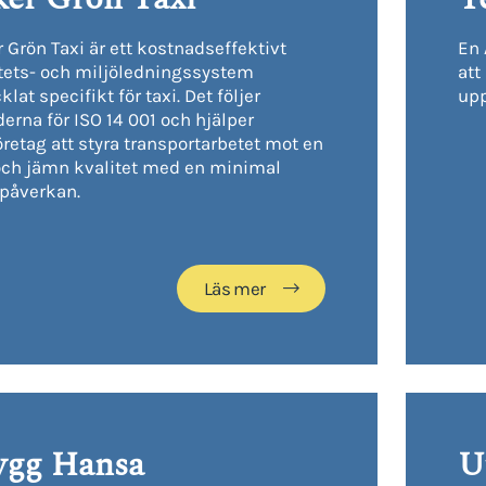
 Grön Taxi är ett kostnadseffektivt
En 
tets- och miljöledningssystem
att
klat specifikt för taxi. Det följer
upp
erna för ISO 14 001 och hjälper
öretag att styra transportarbetet mot en
och jämn kvalitet med en minimal
påverkan.
Läs mer
ygg Hansa
U