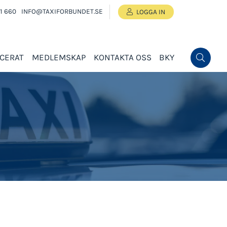
1 660
INFO@TAXIFORBUNDET.SE
LOGGA IN
ICERAT
MEDLEMSKAP
KONTAKTA OSS
BKY