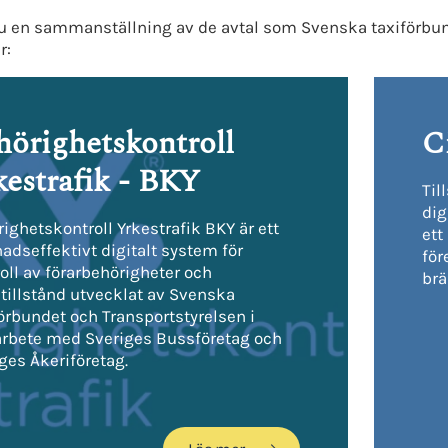
du en sammanställning av de avtal som Svenska taxiförbund
r:
hörighetskontroll
C
kestrafik - BKY
Til
dig
ighetskontroll Yrkestrafik BKY är ett
ett
adseffektivt digitalt system för
för
oll av förarbehörigheter och
brä
ktillstånd utvecklat av Svenska
örbundet och Transportstyrelsen i
rbete med Sveriges Bussföretag och
ges Åkeriföretag.