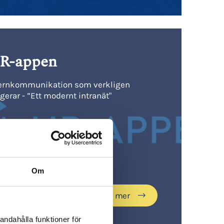
R-appen
ernkommunikation som verkligen
gerar - ”Ett modernt intranät"
Om
Läs mer
andahålla funktioner för