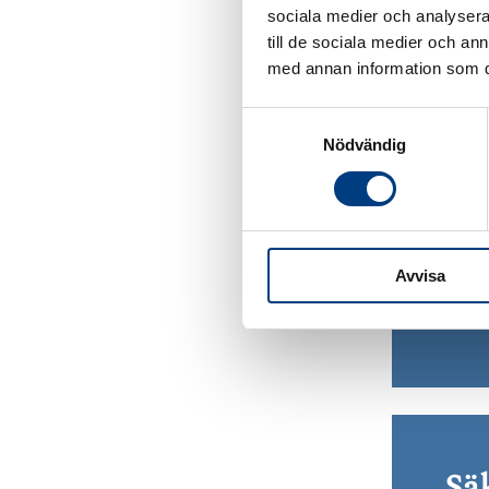
sociala medier och analysera 
till de sociala medier och a
med annan information som du 
KV
S
Nödvändig
a
Kvdbi
m
tung
t
störs
y
c
Avvisa
k
e
s
v
a
l
Sä