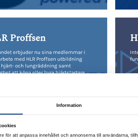
R Proffsen
H
undet erbjuder nu sina medlemmar i
Int
rbete med HLR Proffsen utbildning
fun
hjärt- och lungräddning samt
ghet att köpa eller hyra hjärtstartare
förmånliga priser. Utbildning finns även
 första hjälpen samt grundläggande
utbildningar.
Information
Läs mer
cookies
e för att anpassa innehållet och annonserna till användarna, tillh