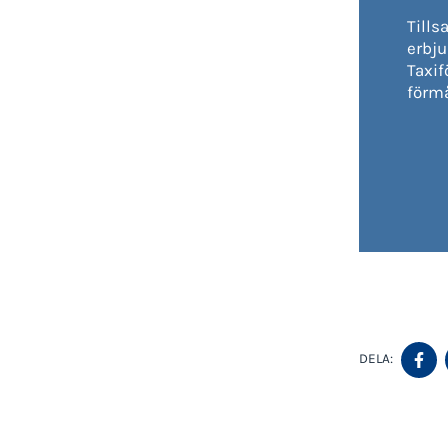
Till
erbj
Taxif
förmå
D
DELA:
P
F