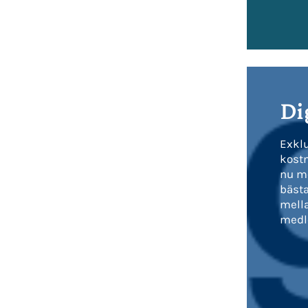
Di
Exkl
kost
nu mö
bästa
mella
medl