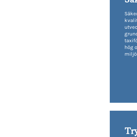
Säker
kvali
utvec
grund
taxif
hög 
miljö
Tr