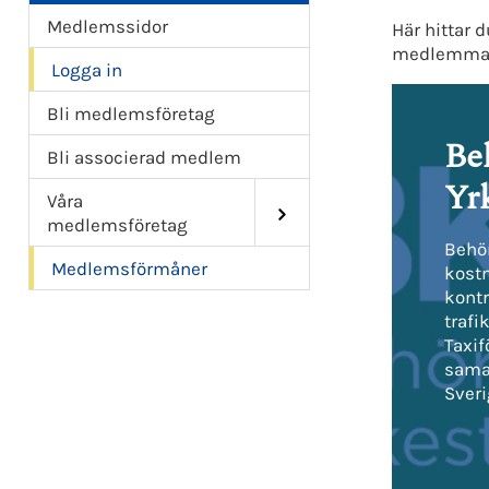
Medlemssidor
Här hittar 
medlemma
Logga in
Bli medlemsföretag
Be
Bli associerad medlem
Yr
Våra
medlemsföretag
Behör
Medlemsförmåner
kostn
kontr
trafi
Taxif
sama
Sveri