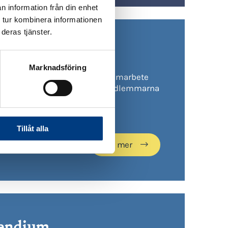
n information från din enhet
 tur kombinera informationen
deras tjänster.
ynoptik
Marknadsföring
nska Taxiförbundet har ett samarbete
 Synoptik för att erbjuda medlemmarna
certifiering.
Tillåt alla
Läs mer
endium