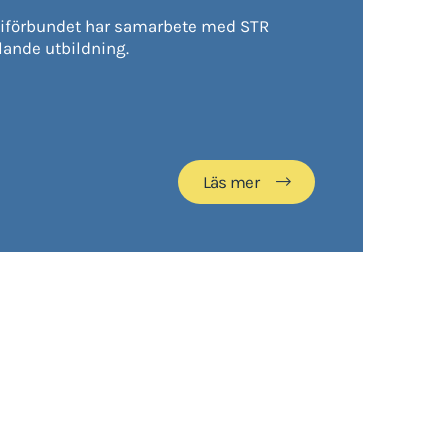
iförbundet har samarbete med STR
lande utbildning.
Läs mer