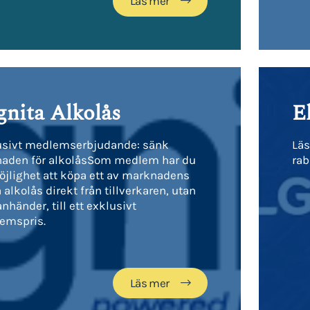
Läs mer
gnita Alkolås
E
usivt medlemserbjudande: sänk
Läs
naden för alkolåsSom medlem har du
rab
jlighet att köpa ett av marknadens
 alkolås direkt från tillverkaren, utan
nhänder, till ett exklusivt
emspris.
Läs mer