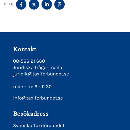
DELA
DELA
DELA
DELA
DELA:
PÅ
PÅ
PÅ
PÅ
FACEBOOK
TWITTER
LINKEDIN
PINTEREST
Kontakt
08-566 21 660
Juridiska frågor maila
juridik@taxiforbundet.se
mån - fre 9 - 11.30
info@taxiforbundet.se
Besökadress
Svenska Taxiförbundet