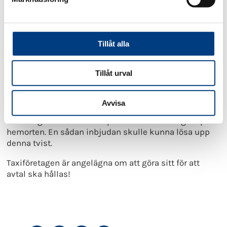
v
Äldre och patienters färdtjänst och sjukresor hotas nu
a
fr o m 1 februari.
l
Tillåt alla
Politikerna måste ta ansvar
Din Tur är ett kommunalförbund som ägs av region
Tillåt urval
Västernorrland och dess kommuner. Din Tur är således
politiskt styrt med förtroendevalda.
Avvisa
Politikerna, måste rimligtvis inse vikten av att erbjuda
en dialog med sina avtalspartners och företagare på
hemorten. En sådan inbjudan skulle kunna lösa upp
denna tvist.
Taxiföretagen är angelägna om att göra sitt för att
avtal ska hållas!