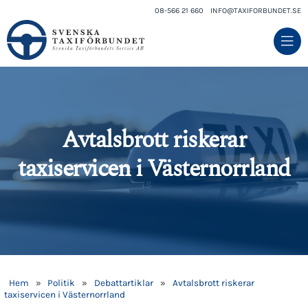
08-566 21 660
INFO@TAXIFORBUNDET.SE
Avtalsbrott riskerar
taxiservicen i Västernorrland
Hem
»
Politik
»
Debattartiklar
»
Avtalsbrott riskerar
taxiservicen i Västernorrland