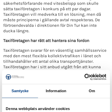
säkerhetsförfarande med vitesbelopp som skulle
sätta taxiföretagen i konkurs på ett par dagar.
Taxiföretagen vill medverka till en lösning, men då
måste principerna i gällande avtal respekteras. De
förtroendevalda i direktionen för Din Tur kan inte
ducka längre.
Taxiföretagen har rätt att hantera sina fordon
Taxiföretagen svarar för en väsentlig samhällsservice
med den mest flexibla kollektivtrafiken i länet och
tillhandahåller ett antal olika transporttjänster.
Taxiföretagen har i sitt anbud utgått från att kunna
erbjuda taxiresor på ett ekonomiskt hållbart sätt.
Ingen avtalspart kan ensidigt diktera villkoren. Ändå
är det just det som Din Tur nu forcerar fram.
Samtycke
Information
Om
Avtalet om färdtjänst och sjukresor som är tecknat
mellan Din Tur och de fem taxiföretagen gäller till den
14 juni 2025. I avtalets bilaga 2 sägs uttryckligen att
Denna webbplats använder cookies
transporterna ska fördelas från Din Tur till