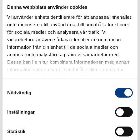
återrapportera till
BT POS
i tid.
Denna webbplats använder cookies
Vi använder enhetsidentifierare för att anpassa innehållet
BT POS
(Beredskapssektor Transporter – Privat
och annonserna till användarna, tillhandahålla funktioner
Offentlig Samverkan) är ett samverkanssamarbete
mellan Trafikverket, Transportstyrelsen,
för sociala medier och analysera vår trafik. Vi
Luftfartsverket och Sjöfartsverket, andra
vidarebefordrar även sådana identifierare och annan
sektorsansvariga myndigheter och företrädare för
information från din enhet till de sociala medier och
näringslivet inom transportsektorn. Samarbetet sker
annons- och analysföretag som vi samarbetar med.
för att säkerställa att transportsektorn kan leverera
Dessa kan i sin tur kombinera informationen med annan
samhällsnödvändiga och kritiska tjänster vid
information som du har tillhandahållit eller som de har
allvarliga kris- eller krigssituationer. Svenska
samlat in när du har använt deras tjänster.
Taxiförbundet representerar taxinäringen och
S
taxibranschen och för aktivt fram vilken central roll
Nödvändig
den samlade taxibranschen kan spela vid allvarliga
a
kris- eller krigssituationer. Taxinäringen med sin stora
m
fordonskapacitet och möjlighet till snabb
t
Inställningar
mobilisering utgör en viktig länk i logistikkedjan vid
y
allvarliga samhällsstörningar, varför det är av vikt att
c
Svenska Taxiförbundet aktivt representerar den
k
Statistik
samlade svenska taxibranschen i detta
e