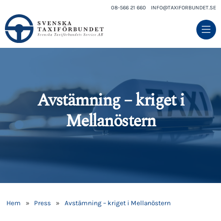
08-566 21 660
INFO@TAXIFORBUNDET.SE
Avstämning – kriget i
Mellanöstern
Hem
»
Press
»
Avstämning – kriget i Mellanöstern