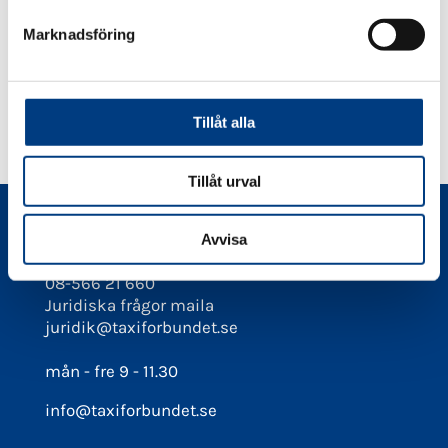
samverkansarbete.
s
Marknadsföring
v
a
DELA
DELA
DELA
DELA
DELA:
l
PÅ
PÅ
PÅ
PÅ
FACEBOOK
TWITTER
LINKEDIN
PINTEREST
Tillåt alla
Tillåt urval
Kontakt
Avvisa
08-566 21 660
Juridiska frågor maila
juridik@taxiforbundet.se
mån - fre 9 - 11.30
info@taxiforbundet.se