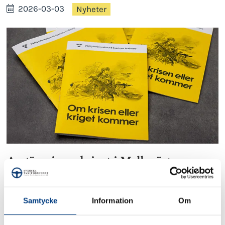
2026-03-03
Nyheter
Avstämning – kriget i Mellanöstern
Med anledning av den senaste utvecklingen i
Mellanöstern gör vi nu en snabb avstämning med våra
Samtycke
Information
Om
medlemmar för att förstå om – och i så fall hur – våra
medlemmar påverkas. Logga in på medlemssidorna
här
, för att delta i avstämningen och hjälpa oss