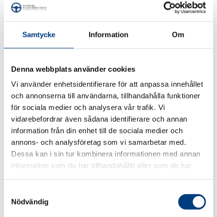
uppföljning av Svenska Taxiförbundets agerande inom
ovan nämnda områden.
Samtycke
Information
Om
Policyn kommuniceras till alla anställda och hålls
tillgänglig för allmänheten.
Denna webbplats använder cookies
Vi använder enhetsidentifierare för att anpassa innehållet
DELA
DELA
DELA
DELA
DELA:
PÅ
PÅ
PÅ
PÅ
och annonserna till användarna, tillhandahålla funktioner
FACEBOOK
TWITTER
LINKEDIN
PINTEREST
för sociala medier och analysera vår trafik. Vi
vidarebefordrar även sådana identifierare och annan
information från din enhet till de sociala medier och
annons- och analysföretag som vi samarbetar med.
Dessa kan i sin tur kombinera informationen med annan
information som du har tillhandahållit eller som de har
samlat in när du har använt deras tjänster.
S
Nödvändig
a
m