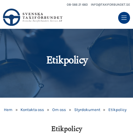
08-566 21 660
INFO@TAXIFORBUNDET.SE
Etikpolicy
Hem
»
Kontakta oss
»
Om oss
»
Styrdokument
»
Etikpolicy
Etikpolicy