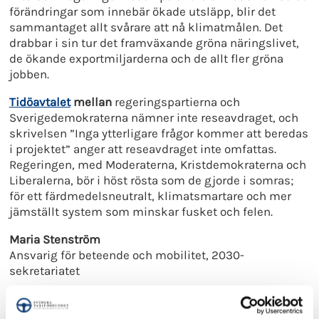
förändringar som innebär ökade utsläpp, blir det
sammantaget allt svårare att nå klimatmålen. Det
drabbar i sin tur det framväxande gröna näringslivet,
de ökande exportmiljarderna och de allt fler gröna
jobben.
Tidöavtalet
mellan
regeringspartierna och
Sverigedemokraterna nämner inte reseavdraget, och
skrivelsen ”Inga ytterligare frågor kommer att beredas
i projektet” anger att reseavdraget inte omfattas.
Regeringen, med Moderaterna, Kristdemokraterna och
Liberalerna, bör i höst rösta som de gjorde i somras;
för ett färdmedelsneutralt, klimatsmartare och mer
jämställt system som minskar fusket och felen.
Maria Stenström
Ansvarig för beteende och mobilitet, 2030-
sekretariatet
Johan Wadman
Vd Svensk Kollektivtrafik