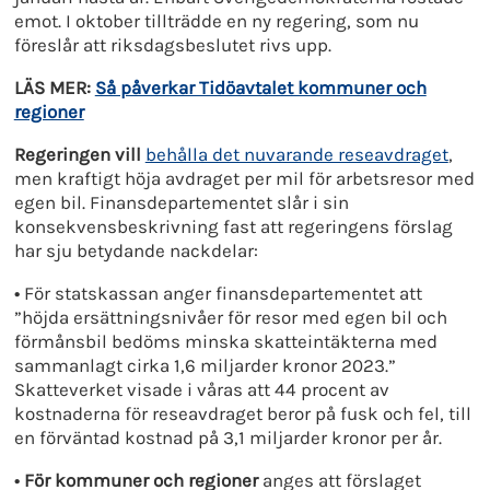
emot. I oktober tillträdde en ny regering, som nu
föreslår att riksdagsbeslutet rivs upp.
LÄS MER:
Så påverkar Tidöavtalet kommuner och
regioner
Regeringen vill
behålla det nuvarande reseavdraget
,
men kraftigt höja avdraget per mil för arbetsresor med
egen bil. Finansdepartementet slår i sin
konsekvensbeskrivning fast att regeringens förslag
har sju betydande nackdelar:
•
För statskassan anger finansdepartementet att
”höjda ersättningsnivåer för resor med egen bil och
förmånsbil bedöms minska skatteintäkterna med
sammanlagt cirka 1,6 miljarder kronor 2023.”
Skatteverket visade i våras att 44 procent av
kostnaderna för reseavdraget beror på fusk och fel, till
en förväntad kostnad på 3,1 miljarder kronor per år.
• För kommuner och regioner
anges att förslaget