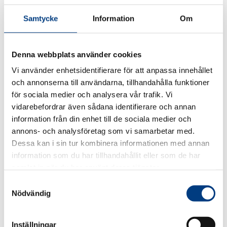
Anna Grönlund
Samtycke
Information
Om
Branschchef och vice vd Sveriges Bussföretag
Karin Lexén
Denna webbplats använder cookies
Generalsekreterare Naturskyddsföreningen
Vi använder enhetsidentifierare för att anpassa innehållet
Filippa Borgström
och annonserna till användarna, tillhandahålla funktioner
Verksamhetsledare Klimatkommunerna
för sociala medier och analysera vår trafik. Vi
vidarebefordrar även sådana identifierare och annan
Gustaf Engstrand
information från din enhet till de sociala medier och
Näringspolitisk chef Tågföretagen
annons- och analysföretag som vi samarbetar med.
Bawer Coskun
Dessa kan i sin tur kombinera informationen med annan
Förbundsdirektör och vd Svenska Taxiförbundet
information som du har tillhandahållit eller som de har
samlat in när du har använt deras tjänster.
Per Hasselberg
Ordförande Cykelfrämjandet
S
Nödvändig
a
Peter Aldby
m
Country manager Move About
t
Inställningar