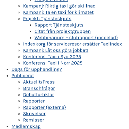
Kampanj: Riktig taxi gör skillnad
Kampanj: Ta en taxi för klimatet
Projekt: Tjänsteskjuts
Rapport Tjänsteskjuts
Citat från projektgruppen
Webbinarium – slutrapport (inspelad)
Indexkorg för serviceresor ersätter Taxiindex
Kampanj: Låt oss göra jobbet!
Konferens: Taxi i Syd 2025
Konferens: Taxi i Norr 2025
Dags för upphandling?
Publicerat
Aktuellt/Press
Branschfrågor
Debattartiklar
Rapporter
Rapporter (externa)
Skrivelser
Remisser
Medlemskap