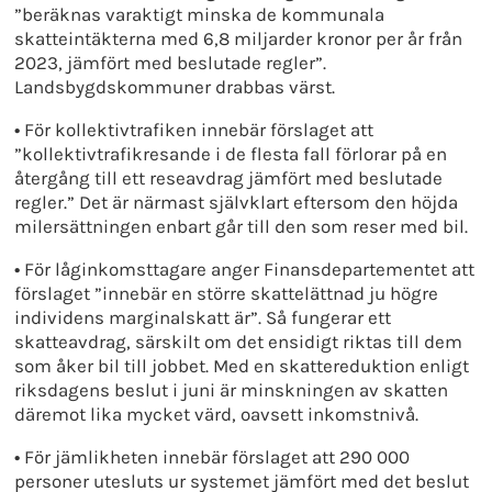
”beräknas varaktigt minska de kommunala
skatteintäkterna med 6,8 miljarder kronor per år från
2023, jämfört med beslutade regler”.
Landsbygdskommuner drabbas värst.
•
För kollektivtrafiken innebär förslaget att
”kollektivtrafikresande i de flesta fall förlorar på en
återgång till ett reseavdrag jämfört med beslutade
regler.” Det är närmast självklart eftersom den höjda
milersättningen enbart går till den som reser med bil.
•
För låginkomsttagare anger Finansdepartementet att
förslaget ”innebär en större skattelättnad ju högre
individens marginalskatt är”. Så fungerar ett
skatteavdrag, särskilt om det ensidigt riktas till dem
som åker bil till jobbet. Med en skattereduktion enligt
riksdagens beslut i juni är minskningen av skatten
däremot lika mycket värd, oavsett inkomstnivå.
•
För jämlikheten innebär förslaget att 290 000
personer utesluts ur systemet jämfört med det beslut