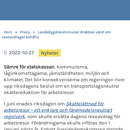
Hem
»
Press
»
Landsbygdskommuner drabbas värst om
reseavdraget behålls
2022-10-27
Nyheter
Sämre för statskassan
, kommunerna,
låginkomsttagarna, jämställdheten, miljön och
klimatet. Det blir konsekvenserna om regeringen river
upp riksdagens beslut om en transportslagsneutral
skattereduktion för arbetsresor.
I juni enades riksdagen om
Skattelättnad för
arbetsresor – ett enklare och färdmedelsneutralt
regelverk
, som skulle ersätta dagens reseavdrag för
arbetsresor. Förändringarna skulle införas den 1
januari nästa år. Enbart Sverigedemokraterna röstade