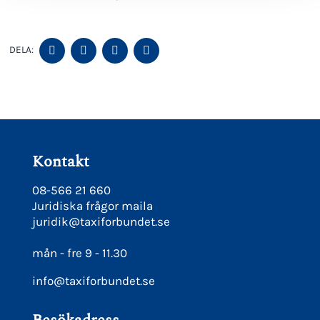
DELA
DELA
DELA
DELA
DELA:
PÅ
PÅ
PÅ
PÅ
FACEBOOK
TWITTER
LINKEDIN
PINTEREST
Kontakt
08-566 21 660
Juridiska frågor maila
juridik@taxiforbundet.se
mån - fre 9 - 11.30
info@taxiforbundet.se