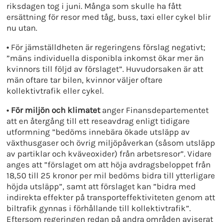
riksdagen tog i juni. Många som skulle ha fått
ersättning för resor med tåg, buss, taxi eller cykel blir
nu utan.
•
För jämställdheten är regeringens förslag negativt;
”mäns individuella disponibla inkomst ökar mer än
kvinnors till följd av förslaget”. Huvudorsaken är att
män oftare tar bilen, kvinnor väljer oftare
kollektivtrafik eller cykel.
• För miljön och klimatet
anger Finansdepartementet
att en återgång till ett reseavdrag enligt tidigare
utformning ”bedöms innebära ökade utsläpp av
växthusgaser och övrig miljöpåverkan (såsom utsläpp
av partiklar och kväveoxider) från arbetsresor”. Vidare
anges att ”förslaget om att höja avdragsbeloppet från
18,50 till 25 kronor per mil bedöms bidra till ytterligare
höjda utsläpp”, samt att förslaget kan ”bidra med
indirekta effekter på transporteffektiviteten genom att
biltrafik gynnas i förhållande till kollektivtrafik”.
Eftersom regeringen redan på andra områden aviserat