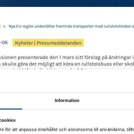
s
»
Nya EU-regler underlättar framtida transporter med rullstolsfordon 
-06
Nyheter
|
Pressmeddelanden
onen presenterade den 1 mars sitt förslag på ändringar i 
 skulle göra det möjligt att köra en rullstolsbuss eller s
 med eldrift skulle bli tyngre än 3.5 ton.
xiförbundet har tidigare uppmärksammat såväl Regerin
a specialfordon skulle kräva C-körkort. EU-kommissionens
staterna.
Information
r är en verklig framgång för vårt påverkansarbete i syfte at
na, säger Tommy Pilarp, jurist och EU ansvarig, Svenska Ta
samhällsviktiga transporter riskeras om inte reglerna änd
cookies
t, säger Lennart Kalderén, ordförande Svenska Taxiförbund
e för att anpassa innehållet och annonserna till användarna, tillh