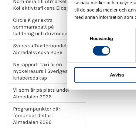
Nominera till utmärkelsen
sociala medier och analysera 
Under nuvar
Kollektivtrafikens Eldsjäl
till de sociala medier och a
B-körkort o
med annan information som du 
Circle K ger extra
Enligt EU-k
sommarrabatt på
överstiger 
S
laddning och drivmedel
överstiger 
Nödvändig
a
överstiger 3
Svenska Taxiförbundets
m
Almedalsvecka 2026
t
y
Ny rapport: Taxi är en
c
nyckelresurs i Sveriges
Avvisa
k
D
krisberedskap
DELA:
P
e
F
Vi som är på plats under
s
Almedalen 2026
v
a
Programpunkter där
l
förbundet deltar i
Almedalen 2026