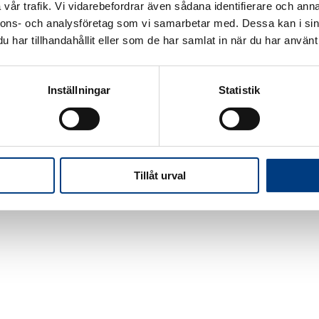
vår trafik. Vi vidarebefordrar även sådana identifierare och anna
ande regler kan en rullstolsbuss eller skolskjuts med ma
nnons- och analysföretag som vi samarbetar med. Dessa kan i sin
m den väger under 3.5 ton. Väger fordonet över 3.5 ton krävs
har tillhandahållit eller som de har samlat in när du har använt 
ommissionens förslag ska det vara möjligt för medlemsstate
3.5 ton ska kunna framföras med B-behörighet, under föruts
4.25 ton, att fordonet drivs med alternativa drivmedel, som
Inställningar
Statistik
.5 ton är direkt hänförligt till bränslecellerna som t.ex. el-b
Tillåt urval
ELA
DELA
DELA
DELA
Å
PÅ
PÅ
PÅ
ACEBOOK
TWITTER
LINKEDIN
PINTEREST