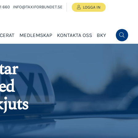
1 660
INFO@TAXIFORBUNDET.SE
LOGGA IN
ICERAT
MEDLEMSKAP
KONTAKTA OSS
BKY
tar
ed
kjuts