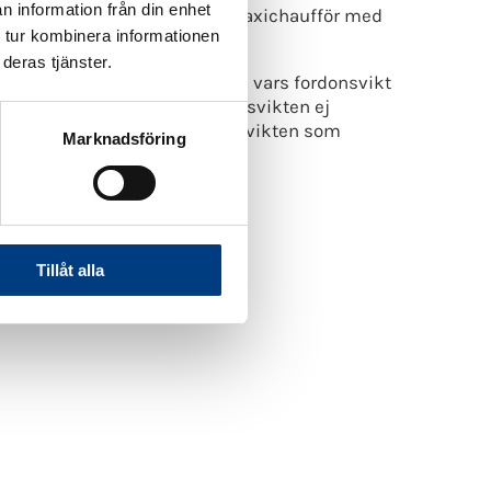
n information från din enhet
x 8 passagerare köras av en taxichaufför med
 tur kombinera informationen
 idag ett C-körkort.
deras tjänster.
rna att tillåta att ett fordon vars fordonsvikt
ättning att den totala fordonsvikten ej
 el, och att den del av fordonsvikten som
Marknadsföring
atterier.
Tillåt alla