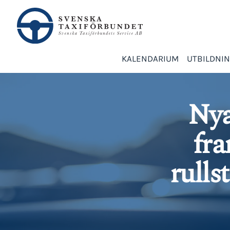
KALENDARIUM
UTBILDNI
Nya
fra
rulls