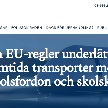
08-566 2
NGAR
FOKUSOMRÅDEN
DAGS FÖR UPPHANDLING?
PUBL
 EU-regler underlät
mtida transporter m
tolsfordon och skols