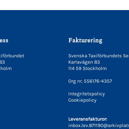
ess
Fakturering
iförbundet
Svenska Taxiförbundets Se
 83
Karlavägen 83
kholm
114 59 Stockholm
Org nr. 556176-4357
Integritetspolicy
Cookiepolicy
Leveransfakturor:
inbox.lev.871190@arkivplat