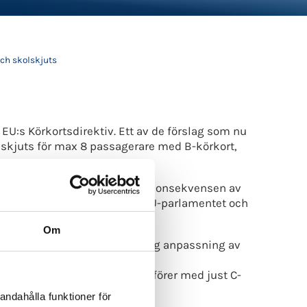
och skolskjuts
EU:s Körkortsdirektiv. Ett av de förslag som nu
kolskjuts för max 8 passagerare med B-körkort,
gen och EU-kommissionen på konsekvensen av
 förslag ska nu behandlas i EU-parlamentet och
Om
t få till en för branschen viktig anpassning av
xiförbundet.
ras, då det saknas taxichaufförer med just C-
et.
andahålla funktioner för