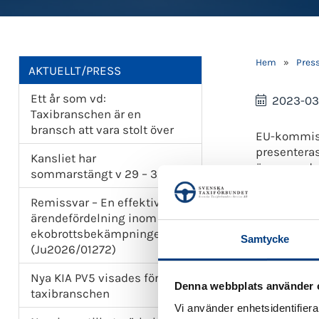
Hem
»
Pres
AKTUELLT/PRESS
Ett år som vd:
2023-03
Taxibranschen är en
bransch att vara stolt över
EU-kommissi
presenteras
Kansliet har
även om den
sommarstängt v 29 – 32
Svenska Ta
Remissvar – En effektivare
att eldrivn
ärendefördelning inom
av medlems
ekobrottsbekämpningen
Samtycke
(Ju2026/01272)
Det hä
regler
Nya KIA PV5 visades för
Många 
Denna webbplats använder 
taxibranschen
körkor
Vi använder enhetsidentifierar