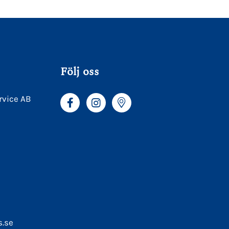
Följ oss
rvice AB
s.se