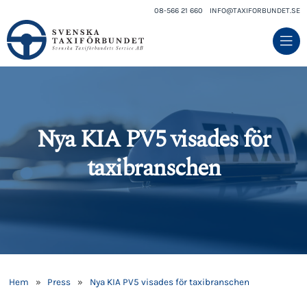
08-566 21 660
INFO@TAXIFORBUNDET.SE
Nya KIA PV5 visades för
taxibranschen
Hem
»
Press
»
Nya KIA PV5 visades för taxibranschen