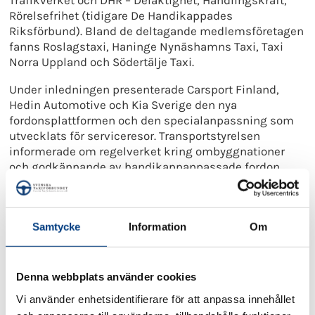
Rörelsefrihet (tidigare De Handikappades
Riksförbund). Bland de deltagande medlemsföretagen
fanns Roslagstaxi, Haninge Nynäshamns Taxi, Taxi
Norra Uppland och Södertälje Taxi.
Under inledningen presenterade Carsport Finland,
Hedin Automotive och Kia Sverige den nya
fordonsplattformen och den specialanpassning som
utvecklats för serviceresor. Transportstyrelsen
informerade om regelverket kring ombyggnationer
och godkännande av handikappanpassade fordon.
Svenska Taxiförbundets medlemsansvarige Pierre
Cederberg berättade om taxinäringens utveckling, de
utmaningar branschen står inför och behovet av
Samtycke
Information
Om
moderna fordon som möter framtidens krav. Han lyfte
också förbundets arbete under Almedalsveckan och
den växande betydelsen av taxi som en del av
Denna webbplats använder cookies
Sveriges civila beredskap – ett område där Svenska
Vi använder enhetsidentifierare för att anpassa innehållet
Taxiförbundet nyligen presenterat en rapport om