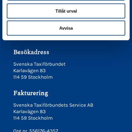
Juridiska frågor maila
Tillåt urval
juridik@taxiforbundet.se
mån - fre 9 - 11.30
Avvisa
info@taxiforbundet.se
Besökadress
Svenska Taxiförbundet
Karlavägen 83
114 59 Stockholm
Fakturering
Svenska Taxiförbundets Service AB
Karlavägen 83
114 59 Stockholm
Org nr. 556176-4357