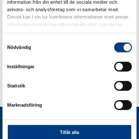
information från din enhet till de sociala medier och
Connectel AB
annons- och analysföretag som vi samarbetar med.
Taxi Caller Nordic AB
Dessa kan i sin tur kombinera informationen med annan
Halda AB Sweden
information som du har tillhandahållit eller som de har
Circle K
samlat in när du har använt deras tjänster.
Ness Sales & Gas
DRT Solutions AB
S
Nödvändig
a
m
t
Inställningar
y
DELA
DELA
DELA
DELA
DELA:
c
PÅ
PÅ
PÅ
PÅ
FACEBOOK
TWITTER
LINKEDIN
PINTEREST
k
Statistik
e
s
Marknadsföring
v
a
Kontakt
l
Tillåt alla
08-566 21 660