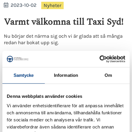
2023-10-02
Nyheter
Varmt välkomna till Taxi Syd!
Nu börjar det närma sig och vi är glada att så många
redan har bokat upp sig.
Dagen börjar kl. 10.30
med fullspäckat program fram
tills kl.17. Därefter får ni möjlighet att mingla med
varandra och träffa våra utställare, tidningen Taxi Idag
bjuder på dryck till minglet.
Samtycke
Information
Om
kl. 19 serveras 2-rätters middag i restaurangen.
Vänligen klicka på länken nedan för program
Denna webbplats använder cookies
Vi använder enhetsidentifierare för att anpassa innehållet
TAXI SYD PROGRAM
och annonserna till användarna, tillhandahålla funktioner
Våra utställare på plats i Jönköping
för sociala medier och analysera vår trafik. Vi
vidarebefordrar även sådana identifierare och annan
TYA