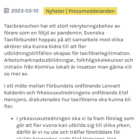
2023-03-10
Nyheter
|
Pressmeddelanden
Taxibranschen har ett stort rekryteringsbehov av
förare som en följd av pandemin. Svenska
Taxiförbundet hoppas på att samarbete med olika
aktörer ska kunna bidra till att fler
utbildningstillfällen skapas för taxiförarlegitimation.
Arbetsmarknadsutbildningar, folkhögskolekurser och
initiativ från KomVux lokalt är insatser man gärna vill
se mer av.
I ett möte mellan Förbundets ordförande Lennart
Kalderén och Yrkesvuxutredningens ordförande Elof
Hansjons, diskuterades hur taxiförarna ska kunna bli
fler.
I yrkesvuxutredningen ska vi ta fram förslag som
gör att fler vuxna kan utbilda sig till olika yrken,
därför är vi nu ute och träffar företrädare för
skilda branscher, sade Elof Hansjons. Han