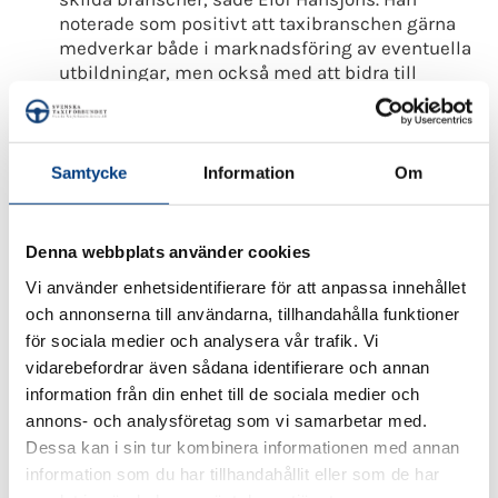
noterade som positivt att taxibranschen gärna
medverkar både i marknadsföring av eventuella
utbildningar, men också med att bidra till
utbildningarnas kvalitet, till exempel i form av
praktikplatser.
Från Svenska Taxiförbundets sida vill man dessutom
Samtycke
Information
Om
sänka åldern för att få utbilda sig till taxiförare. Idag
krävs det att man har fyllt 21 år och att man har haft
körkort för personbil i minst två år.
Denna webbplats använder cookies
Åldern för taxiförarlegitimation, TFL, bör sänkas
Vi använder enhetsidentifierare för att anpassa innehållet
till 18 år, så att lika villkor gäller för alla
och annonserna till användarna, tillhandahålla funktioner
yrkesförare inom vägtransportsektorn, säger
för sociala medier och analysera vår trafik. Vi
Lennart Kalderén. Vidare vill vi att två-årsgränsen
vidarebefordrar även sådana identifierare och annan
avskaffas som gör att en arbetssökande måste
information från din enhet till de sociala medier och
vänta två år efter erlagt B-körkort innan ansökan
annons- och analysföretag som vi samarbetar med.
om taxiförarlegitimation kan göras.
Dessa kan i sin tur kombinera informationen med annan
information som du har tillhandahållit eller som de har