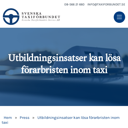
08-566 21 660
INFO@TAXIFORBUNDET.SE
Utbildningsinsatser kan lösa
förarbristen inom taxi
Hem
»
Press
»
Utbildningsinsatser kan lösa förarbristen inom
taxi