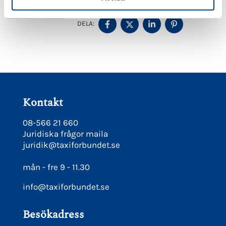
DELA
DELA
DELA
DELA
DELA:
PÅ
PÅ
PÅ
PÅ
FACEBOOK
TWITTER
LINKEDIN
PINTEREST
Kontakt
08-566 21 660
Juridiska frågor maila
juridik@taxiforbundet.se
mån - fre 9 - 11.30
info@taxiforbundet.se
Besökadress