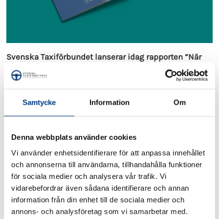
Svenska Taxiförbundet lanserar idag rapporten ”När
Sverige stannar rullar taxi vidare – från tjänsteresa till
evakuering på minuter”. Rapporten visar hur
taxinäringen kan bidra till Sveriges civila beredskap
och fungera som en flexibel förstärkningsresurs vid
Samtycke
Information
Om
kriser, höjd beredskap och ytterst krig.
– Sverige befinner sig i ett nytt säkerhetspolitiskt läge
Denna webbplats använder cookies
där kommuner, regioner och myndigheter behöver
tänka nytt kring beredskap och resursanvändning.
Vi använder enhetsidentifierare för att anpassa innehållet
Taxinäringen är en befintlig, rikstäckande
och annonserna till användarna, tillhandahålla funktioner
infrastruktur som redan finns på plats och som kan
för sociala medier och analysera vår trafik. Vi
ställa om på några minuter när samhället behöver det.
vidarebefordrar även sådana identifierare och annan
Med den här rapporten vill vi visa hur taxi kan bli en
information från din enhet till de sociala medier och
ännu viktigare del av Sveriges samlade
annons- och analysföretag som vi samarbetar med.
krisberedskap, säger Natalee Ågren, vd för Svenska