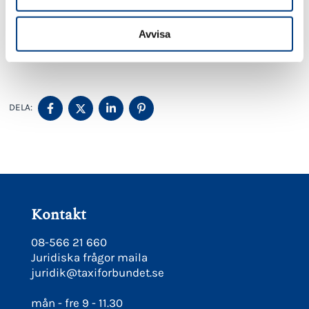
Relaterat material
Avvisa
SVT: Taxibilar kan användas som ambulanser om det
blir krig
DELA
DELA
DELA
DELA
DELA:
PÅ
PÅ
PÅ
PÅ
FACEBOOK
TWITTER
LINKEDIN
PINTEREST
Kontakt
08-566 21 660
Juridiska frågor maila
juridik@taxiforbundet.se
mån - fre 9 - 11.30