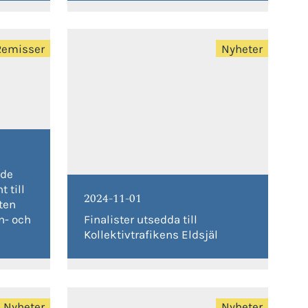
Remisser
Nyheter
ade
 till
2024-11-01
ten
n- och
Finalister utsedda till
Kollektivtrafikens Eldsjäl
|
Nyheter
Nyheter