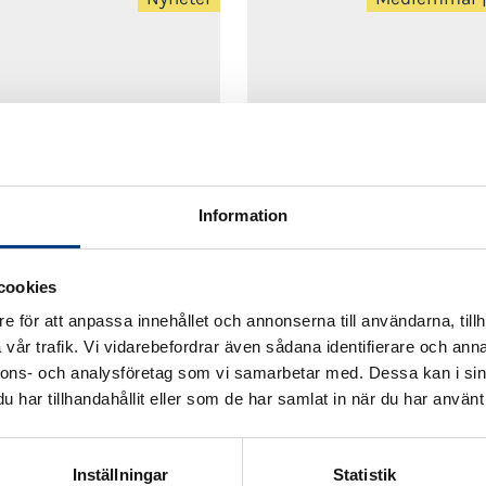
2024-10-31
Information
-31
Lennart Kalderén omvald
tsättningar att
enhälligt till Svenska
cookies
era taxiföretag
Taxiförbundets ordföran
e för att anpassa innehållet och annonserna till användarna, tillh
vår trafik. Vi vidarebefordrar även sådana identifierare och anna
nnons- och analysföretag som vi samarbetar med. Dessa kan i sin
har tillhandahållit eller som de har samlat in när du har använt 
1
2
3
…
7
Inställningar
Statistik