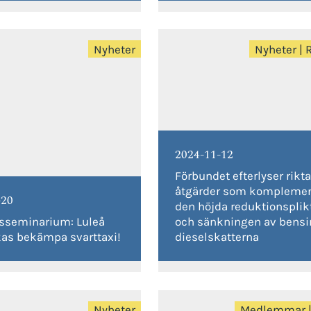
Nyheter
Nyheter
|
2024-11-12
Förbundet efterlyser rikt
åtgärder som komplement
-20
den höjda reduktionsplik
sseminarium: Luleå
och sänkningen av bensi
kas bekämpa svarttaxi!
dieselskatterna
Nyheter
Medlemmar