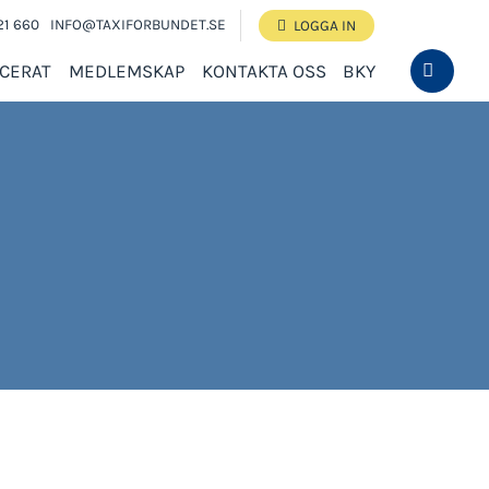
21 660
INFO@TAXIFORBUNDET.SE
LOGGA IN
ICERAT
MEDLEMSKAP
KONTAKTA OSS
BKY