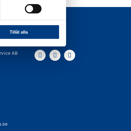
Tillåt alla
Följ oss
rvice AB
s.se