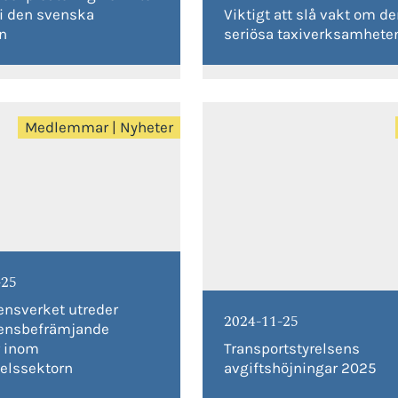
 den svenska
Viktigt att slå vakt om d
n
seriösa taxiverksamhete
Medlemmar
|
Nyheter
-25
ensverket utreder
2024-11-25
ensbefrämjande
r inom
Transportstyrelsens
elssektorn
avgiftshöjningar 2025