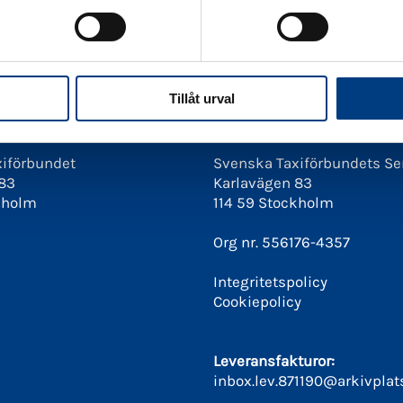
Tillåt urval
ess
Fakturering
iförbundet
Svenska Taxiförbundets Se
 83
Karlavägen 83
kholm
114 59 Stockholm
Org nr. 556176-4357
Integritetspolicy
Cookiepolicy
Leveransfakturor:
inbox.lev.871190@arkivplat