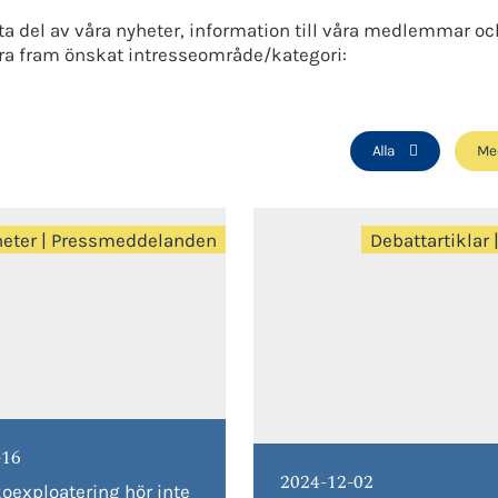
ta del av våra nyheter, information till våra medlemmar
trera fram önskat intresseområde/kategori:
Alla
Me
eter
|
Pressmeddelanden
Debattartiklar
-16
2024-12-02
oexploatering hör inte