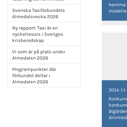
hemma i
Svenska Taxiförbundets
modelle
Almedalsvecka 2026
Ny rapport: Taxi är en
nyckelresurs i Sveriges
krisberedskap
Vi som är på plats under
Almedalen 2026
Programpunkter där
förbundet deltar i
Almedalen 2026
2024-11
Konkurr
konkurr
åtgärde
drivmed