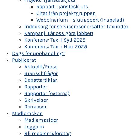
Rapport Tjänsteskjuts
Citat från projektgruppen
Webbinarium – slutrapport (inspelad)
Indexkorg för serviceresor ersätter Taxiindex
Kampanj: Låt oss göra jobbet!
Konferens: Taxi i Syd 2025
Konferens: Taxi i Norr 2025
Dags för upphandling?
Publicerat
Aktuellt/Press
Branschfrågor
Debattartiklar
Rapporter
Rapporter (externa)
Skrivelser
Remisser
Medlemskap
Medlemssidor
Logga in
Bli medlemsföretag