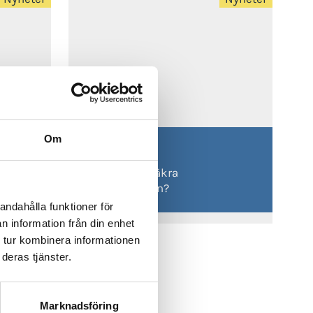
Om
2024-10-30
es
Vill ni trafiksäkra
de
verksamheten?
andahålla funktioner för
n information från din enhet
 tur kombinera informationen
deras tjänster.
Nästa →
Marknadsföring