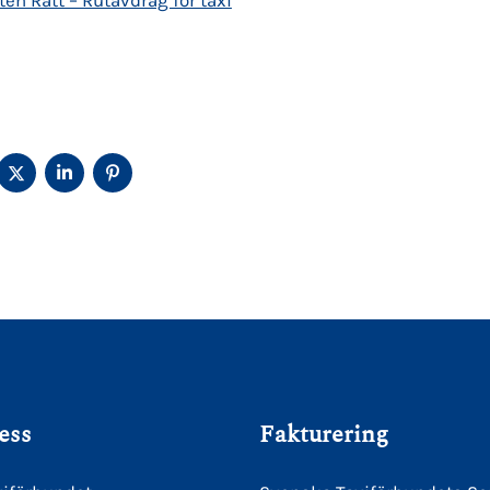
ELA
DELA
DELA
DELA
Å
PÅ
PÅ
PÅ
ACEBOOK
TWITTER
LINKEDIN
PINTEREST
ess
Fakturering