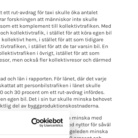
t ett rut-avdrag för taxi skulle öka antalet
rar forskningen att människor inte skulle
n som ett komplement till kollektivtrafiken. Med
h kollektivtrafik, i stället för att köra egen bil
 kollektivt hem, i stället för att som tidigare
trafiken, i stället för att de tar varsin bil. En
ektivtrafiken i övrigt, istället för att som
xiresor, men också fler kollektivresor och därmed
d och län i rapporten. För länet, där det varje
kattat att personbilstrafiken i länet skulle
 och 30 procent om ett rut-avdrag infördes.
a en egen bil. Det i sin tur skulle minska behovet
raktlig del av byggproduktionskostnaderna.
de privatbilsresor, skulle dessa minska med
ulle få avsevärda effekter, med nyttor för såväl
s av dubbdäck skulle på Essingeleden minska
minskas med mellan 20 och 30 procent och