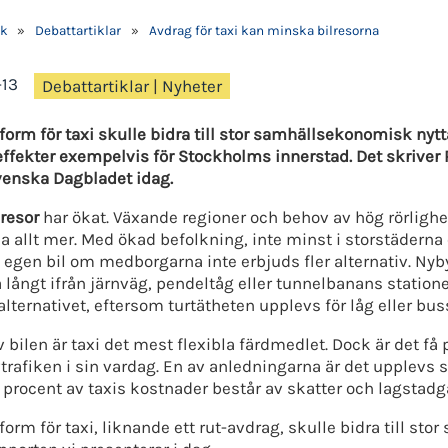
ik
»
Debattartiklar
»
Avdrag för taxi kan minska bilresorna
-13
Debattartiklar
|
Nyheter
form för taxi skulle bidra till stor samhällsekonomisk nytt
ffekter exempelvis för Stockholms innerstad. Det skriver
venska Dagbladet idag.
resor
har ökat. Växande regioner och behov av hög rörlighet 
a allt mer. Med ökad befolkning, inte minst i storstäder
ra egen bil om medborgarna inte erbjuds fler alternativ. Ny
 långt ifrån järnväg, pendeltåg eller tunnelbanans stationer
alternativet, eftersom turtätheten upplevs för låg eller bus
v bilen är taxi det mest flexibla färdmedlet. Dock är det f
trafiken i sin vardag. En av anledningarna är det upplevs som
0 procent av taxis kostnader består av skatter och lagstadg
form för taxi, liknande ett rut-avdrag, skulle bidra till st