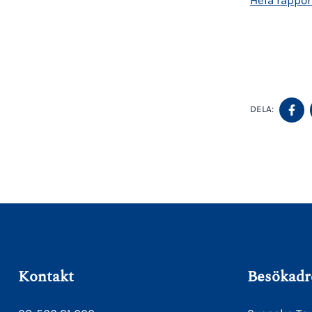
D
DELA:
P
F
Kontakt
Besökadr