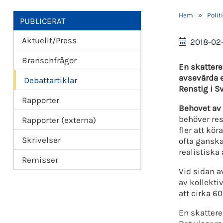
Hem
»
Polit
PUBLICERAT
Aktuellt/Press
2018-02
Branschfrågor
En skattere
avsevärda e
Debattartiklar
Renstig i S
Rapporter
Behovet av 
behöver res
Rapporter (externa)
fler att kö
Skrivelser
ofta ganska
realistiska 
Remisser
Vid sidan a
av kollektiv
att cirka 6
En skattere