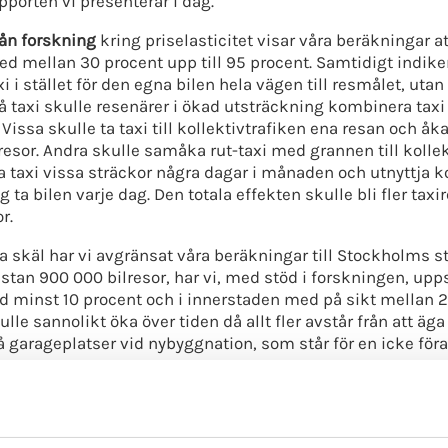
pporten vi presenterar i dag.
ån forskning
kring priselasticitet visar våra beräkningar at
ed mellan 30 procent upp till 95 procent. Samtidigt indike
i i stället för den egna bilen hela vägen till resmålet, uta
å taxi skulle resenärer i ökad utsträckning kombinera taxi oc
Vissa skulle ta taxi till kollektivtrafiken ena resan och åka
resor. Andra skulle samåka rut-taxi med grannen till kollektiv
a taxi vissa sträckor några dagar i månaden och utnyttja koll
g ta bilen varje dag. Den totala effekten skulle bli fler ta
r.
a skäl har vi avgränsat våra beräkningar till Stockholms sta
stan 900 000 bilresor, har vi, med stöd i forskningen, upps
minst 10 procent och i innerstaden med på sikt mellan 20
lle sannolikt öka över tiden då allt fler avstår från att äg
å garageplatser vid nybyggnation, som står för en icke fö
olms innerstad
, som varje dag har 215 000 in- och utgåen
 000 eller med mer än en fjärdedel. En så stor minskning sk
som samhälle. De farliga ämnen som framför allt orsaka
cent. Stockholms 36 000 parkeringsplatser skulle kunna 