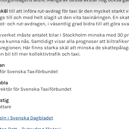
skäl
till att införa rut-avdrag för taxi är den mycket star
ige till och med helt slagit ut den vita taxinäringen. En ska
ot- och rut-avdragen, i väsentlig grad bidra till att göra svar
ikverket måste antalet bilar i Stockholm minska med 30 p
ka kunna nås. Samtidigt visar alla prognoser att biltrafike
egionen. Här finns starka skäl att minska de skattepålagor
 bil till mer kollektivtrafik och taxi.
an
för Svenska Taxiförbundet
ubla
ektör för Svenska Taxiförbundet
stig
attare
eln i Svenska Dagbladet
ten Ratt – Rutavdrag för taxi