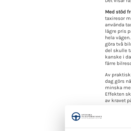
Det visar ra
Med stöd fr
taxiresor m
använda tax
lägre pris p
hela vägen. 
göra två bil
del skulle t
kanske i da
färre bilreso
Av praktisk
dag görs nä
minska med 
Effekten sku
av kravet p
För Stockh
upp till 65
konsument 
med 10 pro