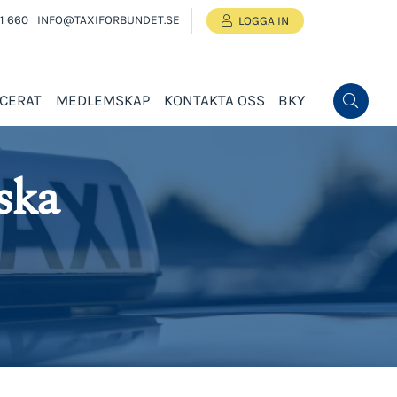
1 660
INFO@TAXIFORBUNDET.SE
LOGGA IN
ICERAT
MEDLEMSKAP
KONTAKTA OSS
BKY
ska