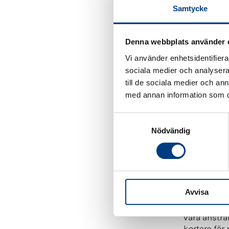
Samtycke
i stället ku
De flesta k
fullbelagda 
Denna webbplats använder 
redan cirk
Vi använder enhetsidentifierar
motsvarar n
sociala medier och analysera 
taxi med e
till de sociala medier och a
kollektivtr
med annan information som du 
Inte minst f
spara stora
S
som ökande 
Nödvändig
a
Stockholm h
m
skickas äre
t
det politisk
y
c
Det är emel
Avvisa
k
mellan en o
e
stor anled
vara ansträn
s
kortare för
v