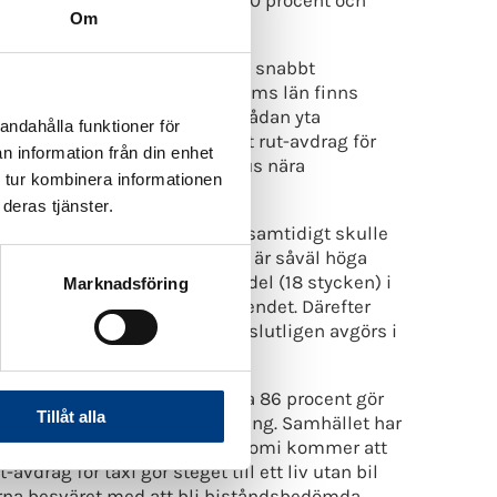
Om
rafikens noder. Ofta blir dessa snabbt
 vägen till resmålet. I Stockholms län finns
sammans med kommunerna. En sådan yta
andahålla funktioner för
120 stora flerbostadshus. Ett rut-avdrag för
n information från din enhet
igöra mark motsvarande 24 hus nära
 tur kombinera informationen
deras tjänster.
lexibel och nyttig tjänst som samtidigt skulle
ör färdtjänst i Stockholms län är såväl höga
 26 stycken, och varje stadsdel (18 stycken) i
Marknadsföring
nsökan och sedan bereder ärendet. Därefter
 bereds ytterligare och sedan slutligen avgörs i
om använder tjänsten ofta. Hela 86 procent gör
Tillåt alla
tidigt som de kostar i hantering. Samhället har
uppen äldre. Kommunernas ekonomi kommer att
vdrag för taxi gör steget till ett liv utan bil
rna besväret med att bli biståndsbedömda.