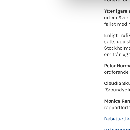
a
Ytterligare 
l
orter i Sver
fallet med r
Enligt Traf
satts upp s
Stockholmsr
om från egen
Peter Norm
ordförande 
Claudio Sk
förbundsdir
Monica Ren
rapportförf
Debattartik
Hela rappor