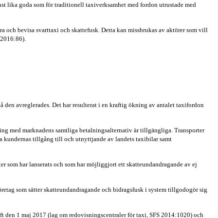
inst lika goda som för traditionell taxiverksamhet med fordon utrustade med
lera och bevisa svarttaxi och skattefusk. Detta kan missbrukas av aktörer som vill
2016:86
).
å den avreglerades. Det har resulterat i en kraftig ökning av antalet taxifordon
ning med marknadens samtliga betalningsalternativ är tillgängliga. Transporter
kundernas tillgång till och utnyttjande av landets taxibilar samt
änster som har lanserats och som har möjliggjort ett skatteundandragande av ej
 Företag som sätter skatteundandragande och bidragsfusk i system tillgodogör sig
raft den 1 maj 2017 (lag om redovisningscentraler för taxi, SFS 2014:1020) och