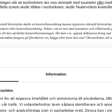
rdningen står att taxifordonen ska vara utrustade med taxameter
eller
(unde
ella system skulle tillåtas i taxifordonen, skulle Skatteverkets kontrollm
etald körsträcka skulle en kontrollanordning kunna registrera obetald körsträcka. E
xameter eller kontrollanordning. Vidare, om en taxi med taxameter och tillhörande 
n till den särskilda kontrollutrustningen. Det kan t.ex. uppstå diskussion kring vad 
t som måste fungera på föreskrivet vis, bägge eller bara den ena? Om taxibilen vid
bilar både när det gäller kontroll på väg, att beställningar och betalningar ska lagra
ilken eller vilka beställningscentraler taxibilarna är anslutna till. Förbundet har in
fast pris för en specifik resa eller för den tid som taxibilen nyttjas
och
att beställ
ll en god pristransparens, vilket torde vara till gagn för både passagerare och taxifö
ydelse färdväg saknar praktisk betydelse ur ett kundperspektiv när resan har beställts 
Information
er all kontanthantering. Det blir en säkerhetshöjande faktor för förarkollektivet då
d hjälp av teknisk utrustning i beställningscentralen och med hjälp av den särskilda
cookies
scentraler.
e för att anpassa innehållet och annonserna till användarna, tillh
lgott underlag för att besluta om rätt skatt och avgifter för taxiföretag och taxiföra
vår trafik. Vi vidarebefordrar även sådana identifierare och anna
nnons- och analysföretag som vi samarbetar med. Dessa kan i sin
yckligen angivet i betänkandet någonstans att såväl total som andelen b