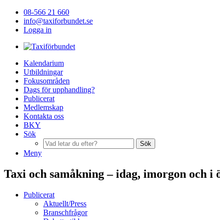
08-566 21 660
info@taxiforbundet.se
Logga in
Kalendarium
Utbildningar
Fokusområden
Dags för upphandling?
Publicerat
Medlemskap
Kontakta oss
BKY
Sök
Sök
Meny
Taxi och samåkning – idag, imorgon och 
Publicerat
Aktuellt/Press
Branschfrågor