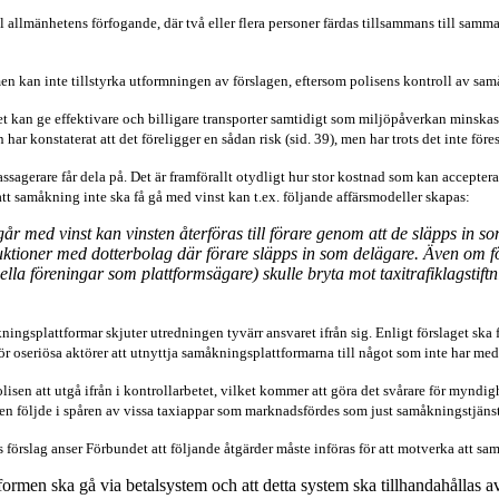
till allmänhetens förfogande, där två eller flera personer färdas tillsammans till sam
 men kan inte tillstyrka utformningen av förslagen, eftersom polisens kontroll av s
ket kan ge effektivare och billigare transporter samtidigt som miljöpåverkan minskas
 konstaterat att det föreligger en sådan risk (sid. 39), men har trots det inte föresl
passagerare får dela på. Det är framförallt otydligt hur stor kostnad som kan accept
t samåkning inte ska få gå med vinst kan t.ex. följande affärsmodeller skapas:
r med vinst kan vinsten återföras till förare genom att de släpps in so
uktioner med dotterbolag där förare släpps in som delägare. Även om föra
a föreningar som plattformsägare) skulle bryta mot taxitrafiklagstift
åkningsplattformar skjuter utredningen tyvärr ansvaret ifrån sig. Enligt förslaget s
 för oseriösa aktörer att utnyttja samåkningsplattformarna till något som inte har me
lisen att utgå ifrån i kontrollarbetet, vilket kommer att göra det svårare för myndi
igen följde i spåren av vissa taxiappar som marknadsfördes som just samåkningstjänst
ns förslag anser Förbundet att följande åtgärder måste införas för att motverka att s
ormen ska gå via betalsystem och att detta system ska tillhandahållas a