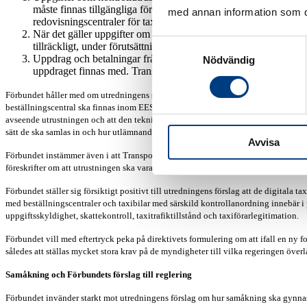
måste finnas tillgängliga för att det ska råda en verklig kontrol
med annan information som du 
redovisningscentraler för taxi (körpassrapporten) ska föras över 
När det gäller uppgifter om beställningar och betalningar
från t
Samtyckesval
tillräckligt, under förutsättning att det kan säkerställas genom för
Uppdrag och betalningar från beställningscentralen till taxiföret
Nödvändig
uppdraget finnas med. Transaktionerna mellan taxiföretagen och 
Förbundet håller med om utredningens ställningstagande när det gäller följande: D
beställningscentral ska finnas inom EES och att även utrustningen för mottagande
avseende utrustningen och att den tekniska utrustningen som ska användas i bestäl
sätt de ska samlas in och hur utlämnandet av sådana uppgifter ska få ske.
Avvisa
Förbundet instämmer även i att Transportstyrelsen ska få meddela föreskrifter om
föreskrifter om att utrustningen ska vara certifierad.
Förbundet ställer sig försiktigt positivt till utredningens förslag att de digitala 
med beställningscentraler och taxibilar med särskild kontrollanordning innebär i p
uppgiftsskyldighet, skattekontroll, taxitrafiktillstånd och taxiförarlegitimation.
Förbundet vill med eftertryck peka på direktivets formulering om att ifall en ny
således att ställas mycket stora krav på de myndigheter till vilka regeringen över
Samåkning och Förbundets förslag till reglering
Förbundet invänder starkt mot utredningens förslag om hur samåkning ska gynna