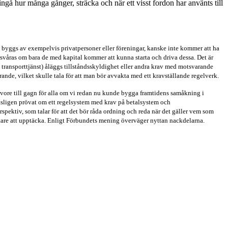
ingå hur många gånger, sträcka och när ett visst fordon har använts till
 byggs av exempelvis privatpersoner eller föreningar, kanske inte kommer att ha
rsvåras om bara de med kapital kommer att kunna starta och driva dessa. Det är
en transporttjänst) åläggs tillståndsskyldighet eller andra krav med motsvarande
nde, vilket skulle tala för att man bör avvakta med ett kravställande regelverk.
 vore till gagn för alla om vi redan nu kunde bygga framtidens samåkning i
ttsligen prövat om ett regelsystem med krav på betalsystem och
spektiv, som talar för att det bör råda ordning och reda när det gäller vem som
ttare att upptäcka. Enligt Förbundets mening överväger nyttan nackdelarna.