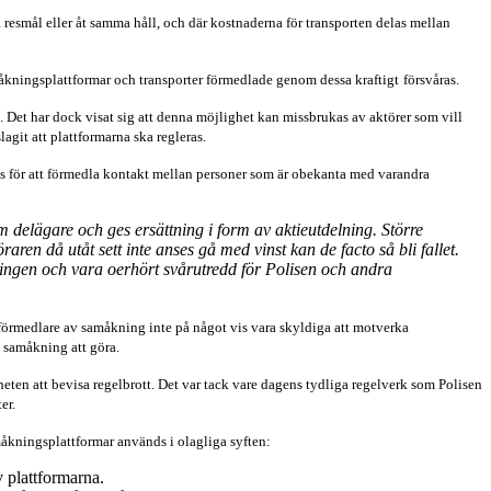
ma resmål eller åt samma håll, och där kostnaderna för transporten delas mellan
amåkningsplattformar och transporter förmedlade genom dessa kraftigt
försvåras.
. Det har dock visat sig att denna möjlighet kan missbrukas av aktörer som vill
agit att plattformarna ska regleras.
eras för att förmedla kontakt mellan personer som är obekanta med varandra
m delägare och ges ersättning i form av aktieutdelning. Större
ren då utåt sett inte anses gå med vinst kan de facto så bli fallet.
ningen och vara oerhört svårutredd för Polisen och andra
ka förmedlare av samåkning inte på något vis vara skyldiga att motverka
d samåkning att göra.
gheten att bevisa regelbrott. Det var tack vare dagens tydliga regelverk som Polisen
er.
amåkningsplattformar används i olagliga syften:
v plattformarna.