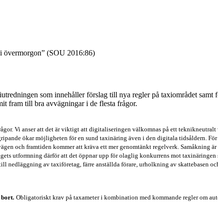
h i övermorgon” (SOU 2016:86)
tredningen som innehåller förslag till nya regler på taxiområdet samt 
 fram till bra avvägningar i de flesta frågor.
gor. Vi anser att det är viktigt att digitaliseringen välkomnas på ett teknikneutralt
gripande ökar möjligheten för en sund taxinäring även i den digitala tidsåldern. För
 vägen och framtiden kommer att kräva ett mer genomtänkt regelverk. Samåkning är b
gets utformning därför att det öppnar upp för olaglig konkurrens mot taxinäringen s
till nedläggning av taxiföretag, färre anställda förare, urholkning av skattebasen oc
 bort.
Obligatoriskt krav på taxameter i kombination med kommande regler om autom