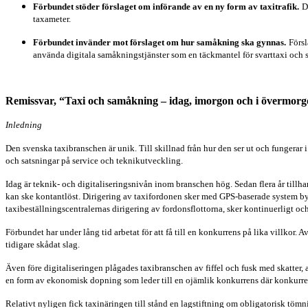
Förbundet stöder förslaget om införande av en ny form av taxitrafik.
D
taxameter.
Förbundet invänder mot förslaget om hur samåkning ska gynnas.
Försl
använda digitala samåkningstjänster som en täckmantel för svarttaxi och ska
Remissvar, “Taxi och samåkning – idag, imorgon och i övermor
Inledning
Den svenska taxibranschen är unik. Till skillnad från hur den ser ut och fungerar i
och satsningar på service och teknikutveckling.
Idag är teknik- och digitaliseringsnivån inom branschen hög. Sedan flera år till
kan ske kontantlöst. Dirigering av taxifordonen sker med GPS-baserade system byg
taxibeställningscentralernas dirigering av fordonsflottorna, sker kontinuerligt o
Förbundet har under lång tid arbetat för att få till en konkurrens på lika villkor. 
tidigare skådat slag.
Även före digitaliseringen plågades taxibranschen av fiffel och fusk med skatter, 
en form av ekonomisk dopning som leder till en ojämlik konkurrens där konkurreran
Relativt nyligen fick taxinäringen till stånd en lagstiftning om obligatorisk töm