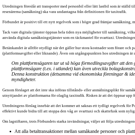
Utredningen föreslår att transporter med personbil eller lätt lastbil som är ställd 
resenärerna (samåkning) ska vara undantagna från definitionen för taxitrafik.
Förbundet är positivt till ett nytt regelverk som i högre grad främjar samåkning,
Tack vare digitala tjänster öppnas hela tiden nya möjligheter till samåkning, vil
använda digitala samåkningstjänster som en täckmantel för svarttaxi. Utredningen har
Betänkandet är alltför otydligt när det gäller hur stora kostnader som förare och 
(plattformsavgifter eller liknande). Även om utgångspunkten hos utredningen är at
Om plattformsägaren tar ut så höga förmedlingsavgifter att den gå
plattformsägare (t.ex. i utlandet) kan även utveckla bolagskonstr
Denna konstruktion (detsamma vid ekonomiska föreningar & ideell
myndigheter.
Genom förslaget att det inte ska införas tillstånds- eller anmälningsplikt för sam
utnyttjandet av plattformarna för olaglig taxitrafik. Risken är att det öppnar upp
Utredningens förslag innebär att det kommer att saknas ett tydligt regelverk för Po
effektivt kunde bidra till att stoppa den våg av svarttaxi och skattefusk som nyl
Om lagstiftaren, trots Förbundets starka invändningar, väljer att följa utredninge
Att alla betaltransaktioner mellan samåkande personer och plattf