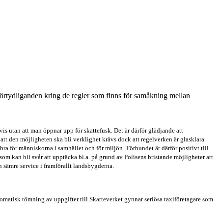
förtydliganden kring de regler som finns för samåkning mellan
 vis utan att man öppnar upp för skattefusk. Det är därför glädjande att
 att den möjligheten ska bli verklighet krävs dock att regelverken är glasklara
ra för människorna i samhället och för miljön.
Förbundet är därför positivt till
om kan bli svår att upptäcka bl.a. på grund av Polisens bristande möjligheter att
h sämre service i framförallt landsbygderna.
atisk tömning av uppgifter till Skatteverket gynnar seriösa taxiföretagare som