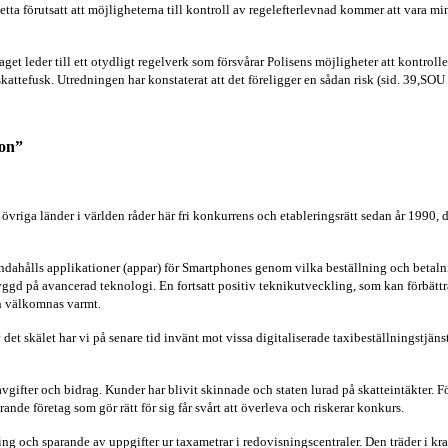
etta förutsatt att möjligheterna till kontroll av regelefterlevnad kommer att vara m
aget leder till ett otydligt regelverk som försvårar Polisens möjligheter att kontrol
ttefusk. Utredningen har konstaterat att det föreligger en sådan risk (sid. 39,
SOU 
gon”
 övriga länder i världen råder här fri konkurrens och etableringsrätt sedan år 1990, d
handahålls applikationer (appar) för Smartphones genom vilka beställning och betal
gd på avancerad teknologi. En fortsatt positiv teknikutveckling, som kan förbättra 
ch välkomnas varmt.
Av det skälet har vi på senare tid invänt mot vissa digitaliserade taxibeställningstj
avgifter och bidrag. Kunder har blivit skinnade och staten lurad på skatteintäkter.
de företag som gör rätt för sig får svårt att överleva och riskerar konkurs.
ning och sparande av uppgifter ur taxametrar i redovisningscentraler. Den träder i k