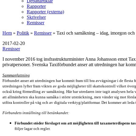
Debattartiklar
Rapporter
Rapporter (externa)
Skrivelser
Remisser
Hem
»
Politik
»
Remisser
»
Taxi och samåkning – idag, imorgon oc
2017-02-20
Remisser
I november 2016 tog insfrastrukturminister Anna Johansson emot Taxiu
privatpersoner. Svenska Taxiförbundet anser att utredningen har kommit
Sammanfattning
Förbundet anser att utredningen har kommit fram till bra avvägningar i de flesta frå
utredningen lyfter fram vikten av goda möjligheter till skattekontroll vilket över
också kring förmedling av samåkning. Här har utredaren inte tagit analysen hela
att allmänheten ska kunna samåka i större utsträckning, men vänder sig mot försla
utföra kontroller på väg och av digitala verktyg/plattformar. Det kommer att leda 
Förbundets inställning till betänkandet:
Förbundet stöder förslaget om att möjligheten till taxameterdispens tas
följer lagar och regler.