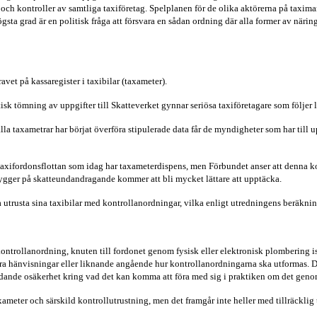
och kontroller av samtliga taxiföretag. Spelplanen för de olika aktörerna på taxima
ta grad är en politisk fråga att försvara en sådan ordning där alla former av näring
ravet på kassaregister i taxibilar (taxameter).
tömning av uppgifter till Skatteverket gynnar seriösa taxiföretagare som följer la
alla taxametrar har börjat överföra stipulerade data får de myndigheter som har till u
v taxifordonsflottan som idag har taxameterdispens, men Förbundet anser att denna k
m bygger på skatteundandragande kommer att bli mycket lättare att upptäcka.
utrusta sina taxibilar med kontrollanordningar, vilka enligt utredningens beräkning
 kontrollanordning, knuten till fordonet genom fysisk eller elektronisk plombering i
 hänvisningar eller liknande angående hur kontrollanordningarna ska utformas. Den
tydande osäkerhet kring vad det kan komma att föra med sig i praktiken om det geno
axameter och särskild kontrollutrustning, men det framgår inte heller med tillräcklig t