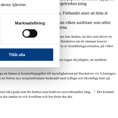
rincip samma uppgifter som följer av regelverken kring
deras tjänster.
taxitrafik.
 beställningscentralens egen utrustning. Förbundet anser att detta är
das. Här bör självklart t.ex. uppgift om vilken taxiförare som utfört
Marknadsföring
ter som i dag finns i körpassrapporterna.
 under sådana förhållanden att informationen inte ändras, att den som driver en
a att Transportstyrelsen ska bemyndigas att föreskriva om de närmare kraven
föreskriva vilka uppgifter som ska samlas in av beställningscentralen, på vilket
Tillåt alla
 att Transportstyrelsen ska få möjlighet, men ingen skyldighet, att meddela
ldiga att lämna ut kontrolluppgifter till myndigheterna på föreskrivet vis. Lösningen
ör att förena nya taxiplattformars önskemål med tydliga och likvärdiga krav på
ra minst lika goda som för fordon som bedriver taxiverksamhet idag…”. Det kommer
m ska samlas in och överföras och hur detta ska ske.