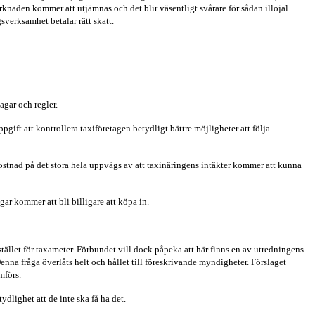
rknaden kommer att utjämnas och det blir väsentligt svårare för sådan illojal
sverksamhet betalar rätt skatt.
gar och regler.
ppgift att kontrollera taxiföretagen betydligt bättre möjligheter att följa
ostnad på det stora hela uppvägs av att taxinäringens intäkter kommer att kunna
ar kommer att bli billigare att köpa in.
stället för taxameter. Förbundet vill dock påpeka att här finns en av utredningens
na fråga överlåts helt och hållet till föreskrivande myndigheter. Förslaget
mförs.
ydlighet att de inte ska få ha det.