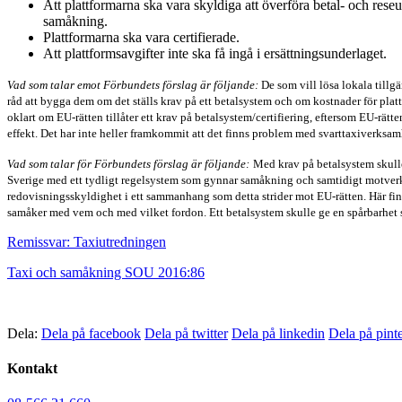
Att plattformarna ska vara skyldiga att överföra betal- och reseu
samåkning.
Plattformarna ska vara certifierade.
Att plattformsavgifter inte ska få ingå i ersättningsunderlaget.
Vad som talar emot Förbundets förslag är följande:
De som vill lösa lokala till
råd att bygga dem om det ställs krav på ett betalsystem och om kostnader för plat
oklart om EU-rätten tillåter ett krav på betalsystem/certifiering, eftersom EU-rätt
effekt. Det har inte heller framkommit att det finns problem med svarttaxiverksam
Vad som talar för Förbundets förslag är följande:
Med krav på betalsystem skulle
Sverige med ett tydligt regelsystem som gynnar samåkning och samtidigt motverkar
redovisningsskyldighet i ett sammanhang som detta strider mot EU-rätten. Här finns
samåker med vem och med vilket fordon. Ett betalsystem skulle ge en spårbarhet s
Remissvar: Taxiutredningen
Taxi och samåkning SOU 2016:86
Dela:
Dela på facebook
Dela på twitter
Dela på linkedin
Dela på pinte
Kontakt