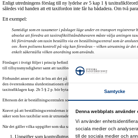
Enligt utredningens förslag till ny lydelse av 5 kap 1 § taxitrafikföro
således vid handen att ett taxifordon inte får ha bådadera. Om två parall
Ett exempel:
Samtidigt som en taxameter i påslaget läge under en transport registrerar b
absolut att föredra att taxitrafiktillståndshavaren måste välja antingen ta
bli förvirrande om taxin beställts via en beställningscentral som är anslute
osv. Även polisens kontroll på väg kan försvåras – vilken utrustning är de
enkelt säkerställa vilken anordning som används.
Förslaget i övrigt följer i princip befintligt regelverk för taxameterutrustade taxi
till tillsynsmyndigheter samt att taxiföretagen ska anmäla till Transportstyrelsen v
Förbundet anser att det är bra att det på förhand ska träffas en överenskommelse om 
den överenskomna slutdestinationen eller den tid taxibilen nyttjas. Detta bidrar ti
taxitrafiklagen kap. 2b 5 § 2 p. bör bytas ut mot
slutdestination
. Färden i dess bet
Samtycke
Eftersom det är beställningscentralen som helt ska ta hand om betalningen försvinn
Kravet på att beställningscentralernas insamling av aktuella uppgifter ska ske me
Denna webbplats använder 
säker som hos taxibilar som är utrustade med taxametrar som töms till redovisning
Vi använder enhetsidentifierar
När det gäller vilka uppgifter som ska samlas in och som ska ge Skatteverket ett ful
sociala medier och analysera 
till de sociala medier och a
Uppgifter som kontrollutrustningen genererar. Det står inte uttr