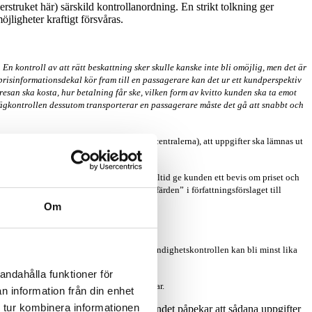
rstruket här) särskild kontrollanordning. En strikt tolkning ger
öjligheter kraftigt försvåras.
n kontroll av att rätt beskattning sker skulle kanske inte bli omöjlig, men det är
prisinformationsdekal kör fram till en passagerare kan det ur ett kundperspektiv
resan ska kosta, hur betalning får ske, vilken form av kvitto kunden ska ta emot
 vägkontrollen dessutom transporterar en passagerare måste det gå att snabbt och
s hos beställningscentralerna (redovisningscentralerna), att uppgifter ska lämnas ut
te något att invända mot detta.
ningscentralen även får en skyldighet att alltid ge kunden ett bevis om priset och
rare. Här vill Förbundet påpeka att ordet
“färden”
i författningsförslaget till
till fast pris.
Om
 rånrisken torde minska kraftigt.
 utrustningen i taxibilen borgar för att myndighetskontrollen kan bli minst lika
andahålla funktioner för
re delar betänkandet in dem i tre olika delar.
n information från din enhet
 tur kombinera informationen
etald körsträcka ska samlas in. Förbundet påpekar att sådana uppgifter