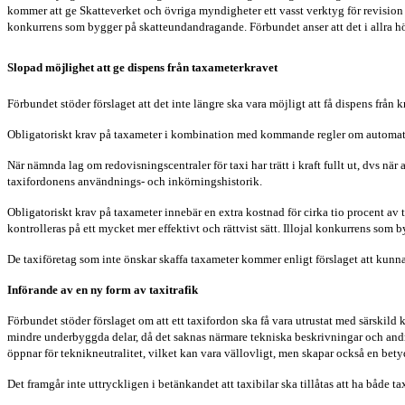
kommer att ge Skatteverket och övriga myndigheter ett vasst verktyg för revision 
konkurrens som bygger på skatteundandragande. Förbundet anser att det i allra högs
Slopad möjlighet att ge dispens från taxameterkravet
Förbundet stöder förslaget att det inte längre ska vara möjligt att få dispens från k
Obligatoriskt krav på taxameter i kombination med kommande regler om automatisk 
När nämnda lag om redovisningscentraler för taxi har trätt i kraft fullt ut, dvs när 
taxifordonens användnings- och inkörningshistorik.
Obligatoriskt krav på taxameter innebär en extra kostnad för cirka tio procent a
kontrolleras på ett mycket mer effektivt och rättvist sätt. Illojal konkurrens so
De taxiföretag som inte önskar skaffa taxameter kommer enligt förslaget att kunna 
Införande av en ny form av taxitrafik
Förbundet stöder förslaget om att ett taxifordon ska få vara utrustat med särskild
mindre underbyggda delar, då det saknas närmare tekniska beskrivningar och andra
öppnar för teknikneutralitet, vilket kan vara vällovligt, men skapar också en be
Det framgår inte uttryckligen i betänkandet att taxibilar ska tillåtas att ha både t