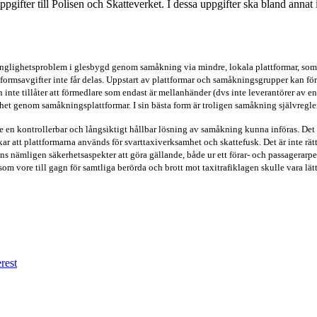
ppgifter till Polisen och Skatteverket. I dessa uppgifter ska bland annat 
gänglighetsproblem i glesbygd genom samåkning via mindre, lokala plattformar, som
tformsavgifter inte får delas. Uppstart av plattformar och samåkningsgrupper kan fö
en inte tillåter att förmedlare som endast är mellanhänder (dvs inte leverantörer av 
het genom samåkningsplattformar. I sin bästa form är troligen samåkning självreglera
 en kontrollerbar och långsiktigt hållbar lösning av samåkning kunna införas. Det
 att plattformarna används för svarttaxiverksamhet och skattefusk. Det är inte rä
 nämligen säkerhetsaspekter att göra gällande, både ur ett förar- och passagerarper
om vore till gagn för samtliga berörda och brott mot taxitrafiklagen skulle vara lä
rest