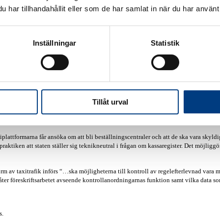
lmöjlighet för Skatteverket. I dag kan Förbundet inte se annat än att i p
har tillhandahållit eller som de har samlat in när du har använt 
till och lagras hos en beställningscentral beträffande den nya formen av 
axikunder
till beställningscentralen föreslås att dessa ska samlas in från
eskrifter att utrustningen och uppgifterna är tillförlitliga.
agen. Även i dessa fall ska beställningscentralens egen utrustning använ
Inställningar
Statistik
beställningscentralerna behöver alltså även här innehålla sådana uppgif
et är lämpligt att insamling, lagring och utlämning av insamlade uppgifter ska ske
, insamling, lagring och utlämnande av data ska finnas inom EES. Vidare är det br
lningscentralens verksamhet ska vara certifierad samt att Transportstyrelsen ska få 
Tillåt urval
 krav på kontrollutrustningen, teknisk kontroll och användning av utrustningen och
taxiplattformarna får ansöka om att bli beställningscentraler och att de ska vara sky
raktiken att staten ställer sig teknikneutral i frågan om kassaregister. Det möjligg
 form av taxitrafik införs “…ska möjligheterna till kontroll av regelefterlevnad va
låter föreskriftsarbetet avseende kontrollanordningarnas funktion samt vilka data so
s.