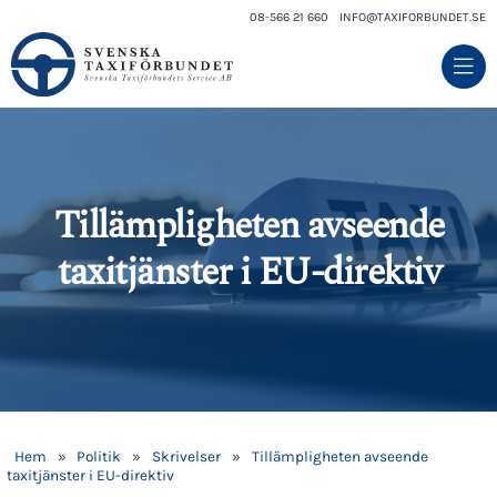
08-566 21 660
INFO@TAXIFORBUNDET.SE
Tillämpligheten avseende
taxitjänster i EU-direktiv
Hem
»
Politik
»
Skrivelser
»
Tillämpligheten avseende
taxitjänster i EU-direktiv