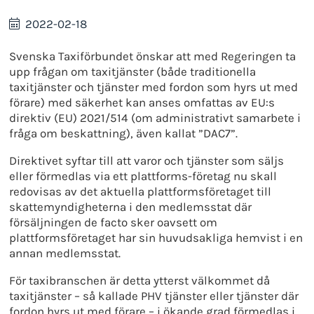
2022-02-18
Svenska Taxiförbundet önskar att med Regeringen ta
upp frågan om taxitjänster (både traditionella
taxitjänster och tjänster med fordon som hyrs ut med
förare) med säkerhet kan anses omfattas av EU:s
direktiv (EU) 2021/514 (om administrativt samarbete i
fråga om beskattning), även kallat ”DAC7”.
Direktivet syftar till att varor och tjänster som säljs
eller förmedlas via ett plattforms-företag nu skall
redovisas av det aktuella plattformsföretaget till
skattemyndigheterna i den medlemsstat där
försäljningen de facto sker oavsett om
plattformsföretaget har sin huvudsakliga hemvist i en
annan medlemsstat.
För taxibranschen är detta ytterst välkommet då
taxitjänster – så kallade PHV tjänster eller tjänster där
fordon hyrs ut med förare – i ökande grad förmedlas i