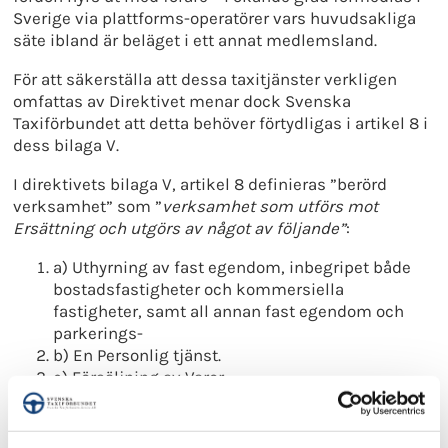
Sverige via plattforms-operatörer vars huvudsakliga
säte ibland är beläget i ett annat medlemsland.
För att säkerställa att dessa taxitjänster verkligen
omfattas av Direktivet menar dock Svenska
Taxiförbundet att detta behöver förtydligas i artikel 8 i
dess bilaga V.
I direktivets bilaga V, artikel 8 definieras ”berörd
verksamhet” som ”
verksamhet som utförs mot
Ersättning och utgörs av något av följande”
:
a) Uthyrning av fast egendom, inbegripet både
bostadsfastigheter och kommersiella
fastigheter, samt all annan fast egendom och
parkerings-
b) En Personlig tjänst.
c) Försäljning av Varor.
d) Uthyrning av transportmedel.
Det torde ligga närmast till hands att se dessa