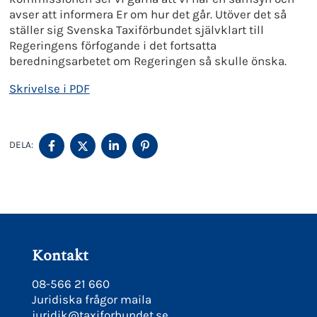
avser att informera Er om hur det går. Utöver det så
ställer sig Svenska Taxiförbundet självklart till
Regeringens förfogande i det fortsatta
beredningsarbetet om Regeringen så skulle önska.
Skrivelse i PDF
DELA
DELA
DELA
DELA
DELA:
PÅ
PÅ
PÅ
PÅ
FACEBOOK
TWITTER
LINKEDIN
PINTEREST
Kontakt
08-566 21 660
Juridiska frågor maila
juridik@taxiforbundet.se