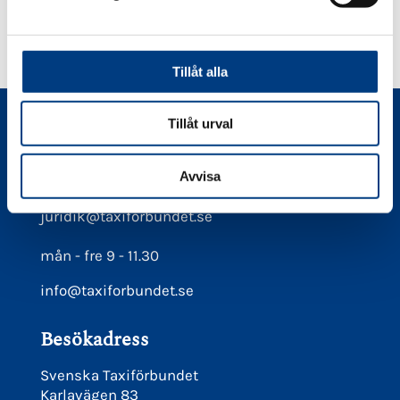
v
DELA:
PÅ
PÅ
PÅ
PÅ
a
FACEBOOK
TWITTER
LINKEDIN
PINTEREST
l
Tillåt alla
Tillåt urval
Kontakt
08-566 21 660
Avvisa
Juridiska frågor maila
juridik@taxiforbundet.se
mån - fre 9 - 11.30
info@taxiforbundet.se
Besökadress
Svenska Taxiförbundet
Karlavägen 83