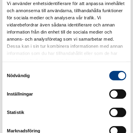
Vi använder enhetsidentifierare för att anpassa innehållet
ungefär hälften av taxinäringens intäkter, på vissa
och annonserna till användarna, tillhandahålla funktioner
orter upp till 90 procent.
för sociala medier och analysera vår trafik. Vi
Bawer Coskun, VD, Svenska Taxiförbundet pekar på att
vidarebefordrar även sådana identifierare och annan
uppdraget också handlar om att öka kompetensen
information från din enhet till de sociala medier och
kring upphandlingar och vad som krävs för att nå
annons- och analysföretag som vi samarbetar med.
långsiktigt hållbara villkor för båda parter:
Dessa kan i sin tur kombinera informationen med annan
information som du har tillhandahållit eller som de har
– Tillsammans med upphandlande myndigheter har vi
samlat in när du har använt deras tjänster.
ett gemensamt intresse av att de samhällsbetalda
resorna uppskattas och fungerar väl på ett för
S
samhället hållbart sätt.
Nödvändig
a
m
Kontakt Svenska Taxiförbundet:
t
Inställningar
Lennart Kalderén, ordförande 070 623 29 00
y
c
Bawer Coskun, VD 070 459 94 64
k
Statistik
e
s
Marknadsföring
DELA
DELA
DELA
DELA