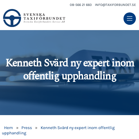
08-566 21 660
INFO@TAXIFORBUNDET.SE
Kenneth Svärd ny expert inom
offentlig upphandling
Hem
»
Press
»
Kenneth Svärd ny expert inom offentlig
upphandling