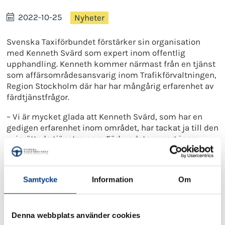
2022-10-25
Nyheter
Svenska Taxiförbundet förstärker sin organisation
med Kenneth Svärd som expert inom offentlig
upphandling. Kenneth kommer närmast från en tjänst
som affärsområdesansvarig inom Trafikförvaltningen,
Region Stockholm där har har mångårig erfarenhet av
färdtjänstfrågor.
– Vi är mycket glada att Kenneth Svärd, som har en
gedigen erfarenhet inom området, har tackat ja till den
nyinrättade tjänsten som Förbundets expert inom
offentlig upphandling, säger Lennart Kalderén,
ordförande i Svenska Taxiförbundet.
Samtycke
Information
Om
– Taxinäringen spelar en viktig roll för
samhällsbetalda resor; skolskjuts, färdtjänst och
sjukresor, fortsätter Lennart Kalderén som också
framhåller att området är en viktig bas för
Denna webbplats använder cookies
taxiföretagen. De samhällsbetalda resorna svarar för