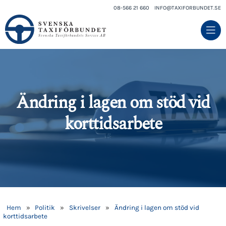
08-566 21 660
INFO@TAXIFORBUNDET.SE
Ändring i lagen om stöd vid
korttidsarbete
Hem
»
Politik
»
Skrivelser
»
Ändring i lagen om stöd vid
korttidsarbete