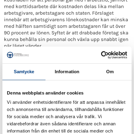
med korttidsarbete där kostnaden delas lika mellan
arbetsgivare, arbetstagare och staten. Förslaget
innebär att arbetsgivarens lönekostnader kan minska
med hälften samtidigt som arbetstagaren får ut över
90 procent av lönen. Syftet är att drabbade företag ska
kunna behålla sin personal och växla upp snabbt igen
när läget vänder.
Svenska Taxiförbundet bedömer att denna åtgärd kan
göra en skillnad även för utsatta företag inom
taxibranschen. Där skapas dock ett problem då lag om
Samtycke
Information
Om
stöd vid korttidsarbete (2013:948) i 3 § 2 st. 3 p. anger
att lagen dock inte gäller ”arbetsgivare i fråga om
verksamhet som huvudsakligen är finansierad av
Denna webbplats använder cookies
allmänna medel och där det enligt en offentligrättslig
Vi använder enhetsidentifierare för att anpassa innehållet
reglering ankommer på det allmänna att
och annonserna till användarna, tillhandahålla funktioner
tillhandahålla verksamheten”.
för sociala medier och analysera vår trafik. Vi
Den svenska taxinäringens omsättning utgår till ca.
vidarebefordrar även sådana identifierare och annan
hälften av intäkter från offentligt upphandlade
information från din enhet till de sociala medier och