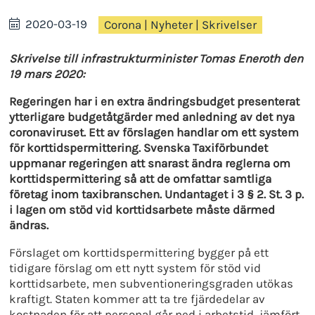
2020-03-19
Corona
|
Nyheter
|
Skrivelser
Skrivelse till infrastrukturminister Tomas Eneroth den
19 mars 2020:
Regeringen har i en extra ändringsbudget presenterat
ytterligare budgetåtgärder med anledning av det nya
coronaviruset. Ett av förslagen handlar om ett system
för korttidspermittering. Svenska Taxiförbundet
uppmanar regeringen att snarast ändra reglerna om
korttidspermittering så att de omfattar samtliga
företag inom taxibranschen. Undantaget i 3 § 2. St. 3 p.
i lagen om stöd vid korttidsarbete måste därmed
ändras.
Förslaget om korttidspermittering bygger på ett
tidigare förslag om ett nytt system för stöd vid
korttidsarbete, men subventioneringsgraden utökas
kraftigt. Staten kommer att ta tre fjärdedelar av
kostnaden för att personal går ned i arbetstid, jämfört