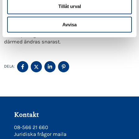
Tillåt urval
Förbundet anser att:
Reglerna om korttidspermittering måste omfatta
Avvisa
samtliga företag inom taxibranschen. Undantaget i 3 §
2. St. 3 p. i lagen om stöd vid korttidsarbete måste
därmed ändras snarast.
DELA
DELA
DELA
DELA
DELA:
PÅ
PÅ
PÅ
PÅ
FACEBOOK
TWITTER
LINKEDIN
PINTEREST
Kontakt
08-566 21 660
Juridiska frågor maila