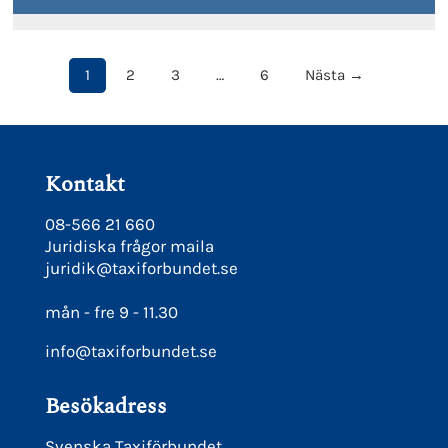
1
2
3
…
6
Nästa →
Kontakt
08-566 21 660
Juridiska frågor maila
juridik@taxiforbundet.se
mån - fre 9 - 11.30
info@taxiforbundet.se
Besökadress
Svenska Taxiförbundet