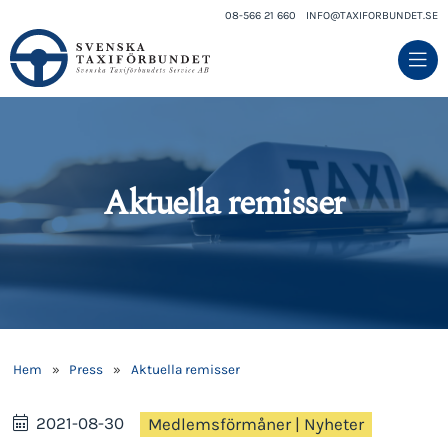
08-566 21 660
INFO@TAXIFORBUNDET.SE
Aktuella remisser
Hem
»
Press
»
Aktuella remisser
2021-08-30
Medlemsförmåner
|
Nyheter