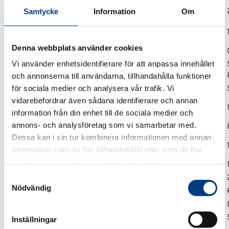
Samtycke
Information
Om
Tillsyn av företag med trafiktillstånd enligt
yrkestrafiklagen
Denna webbplats använder cookies
Tillsyn av taxiförarlegitimation
Vi använder enhetsidentifierare för att anpassa innehållet
Tillsyn av redovisningscentraler
och annonserna till användarna, tillhandahålla funktioner
Tillstånd för taxiförarlegitimation
för sociala medier och analysera vår trafik. Vi
vidarebefordrar även sådana identifierare och annan
Taxiförarlegitimation
information från din enhet till de sociala medier och
annons- och analysföretag som vi samarbetar med.
Förhandsbesked taxiförarlegitimation
Dessa kan i sin tur kombinera informationen med annan
Undantag från föreskrifter
information som du har tillhandahållit eller som de har
taxiförarlegitimation
samlat in när du har använt deras tjänster.
Undantag från föreskrifter taxiprov
Övriga undantag taxitrafikförordningen
S
Nödvändig
Avgift Vägtrafikregister
a
m
Avgift Registreringsskylt
t
Dubblett Registreringsbevis
Inställningar
y