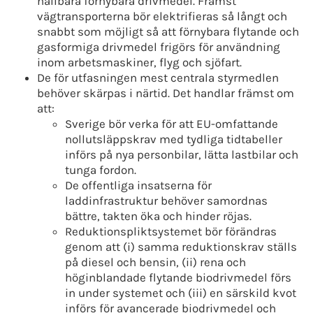
hållbara förnybara drivmedel. Främst
vägtransporterna bör elektrifieras så långt och
snabbt som möjligt så att förnybara flytande och
gasformiga drivmedel frigörs för användning
inom arbetsmaskiner, flyg och sjöfart.
De för utfasningen mest centrala styrmedlen
behöver skärpas i närtid. Det handlar främst om
att:
Sverige bör verka för att EU-omfattande
nollutsläppskrav med tydliga tidtabeller
införs på nya personbilar, lätta lastbilar och
tunga fordon.
De offentliga insatserna för
laddinfrastruktur behöver samordnas
bättre, takten öka och hinder röjas.
Reduktionspliktsystemet bör förändras
genom att (i) samma reduktionskrav ställs
på diesel och bensin, (ii) rena och
höginblandade flytande biodrivmedel förs
in under systemet och (iii) en särskild kvot
införs för avancerade biodrivmedel och