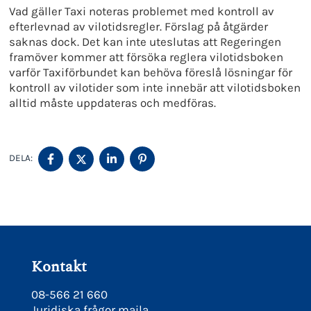
Vad gäller Taxi noteras problemet med kontroll av
efterlevnad av vilotidsregler. Förslag på åtgärder
saknas dock. Det kan inte uteslutas att Regeringen
framöver kommer att försöka reglera vilotidsboken
varför Taxiförbundet kan behöva föreslå lösningar för
kontroll av vilotider som inte innebär att vilotidsboken
alltid måste uppdateras och medföras.
DELA
DELA
DELA
DELA
DELA:
PÅ
PÅ
PÅ
PÅ
FACEBOOK
TWITTER
LINKEDIN
PINTEREST
Kontakt
08-566 21 660
Juridiska frågor maila