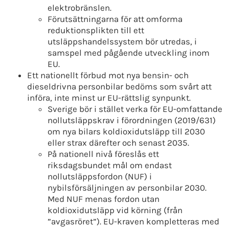
elektrobränslen.
Förutsättningarna för att omforma
reduktionsplikten till ett
utsläppshandelssystem bör utredas, i
samspel med pågående utveckling inom
EU.
Ett nationellt förbud mot nya bensin- och
dieseldrivna personbilar bedöms som svårt att
införa, inte minst ur EU-rättslig synpunkt.
Sverige bör i stället verka för EU-omfattande
nollutsläppskrav i förordningen (2019/631)
om nya bilars koldioxidutsläpp till 2030
eller strax därefter och senast 2035.
På nationell nivå föreslås ett
riksdagsbundet mål om endast
nollutsläppsfordon (NUF) i
nybilsförsäljningen av personbilar 2030.
Med NUF menas fordon utan
koldioxidutsläpp vid körning (från
”avgasröret”). EU-kraven kompletteras med