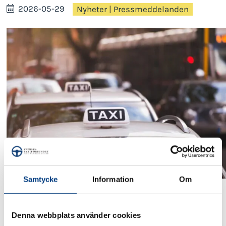
2026-05-29
Nyheter
|
Pressmeddelanden
Samtycke
Information
Om
Nya siffror från Konsumentverket visar att antalet
anmälningar om oskäligt höga priser på taxiresor har
Denna webbplats använder cookies
mer än dubblerat mellan 2024 och 2025. En dyster