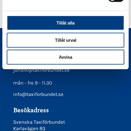
v
PÅ
PÅ
PÅ
PÅ
a
FACEBOOK
TWITTER
LINKEDIN
PINTEREST
l
Tillåt alla
Tillåt urval
Kontakt
08-566 21 660
Avvisa
Juridiska frågor maila
juridik@taxiforbundet.se
mån - fre 9 - 11.30
info@taxiforbundet.se
Besökadress
Svenska Taxiförbundet
Karlavägen 83