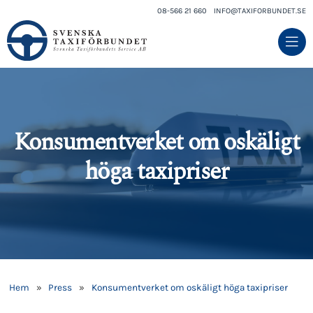
08-566 21 660
INFO@TAXIFORBUNDET.SE
Konsumentverket om oskäligt
höga taxipriser
Hem
»
Press
»
Konsumentverket om oskäligt höga taxipriser