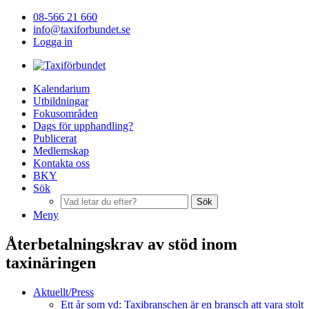
08-566 21 660
info@taxiforbundet.se
Logga in
Kalendarium
Utbildningar
Fokusområden
Dags för upphandling?
Publicerat
Medlemskap
Kontakta oss
BKY
Sök
Sök
Meny
Återbetalningskrav av stöd inom
taxinäringen
Aktuellt/Press
Ett år som vd: Taxibranschen är en bransch att vara stolt