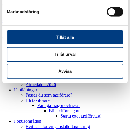
Org nr. 556176-4357
Marknadsföring
Integritetspolicy
Cookiepolicy
Leveransfakturor:
inbox.lev.871190@arkivplats.se
Tillåt alla
Följ oss
Tillåt urval
Avvisa
Kalendarium
Almedalen 2026
Utbildningar
Passar du som taxiförare?
Bli taxiförare
Vanliga frågor och svar
Bli taxiföretagare
Starta eget taxiföretag!
Fokusområden
Bertha – för en jämställd taxinäring