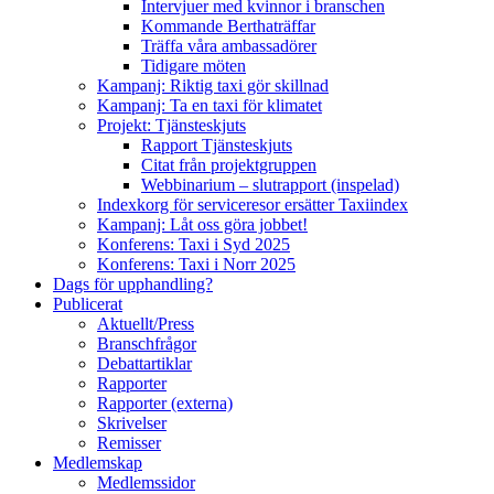
Intervjuer med kvinnor i branschen
Kommande Berthaträffar
Träffa våra ambassadörer
Tidigare möten
Kampanj: Riktig taxi gör skillnad
Kampanj: Ta en taxi för klimatet
Projekt: Tjänsteskjuts
Rapport Tjänsteskjuts
Citat från projektgruppen
Webbinarium – slutrapport (inspelad)
Indexkorg för serviceresor ersätter Taxiindex
Kampanj: Låt oss göra jobbet!
Konferens: Taxi i Syd 2025
Konferens: Taxi i Norr 2025
Dags för upphandling?
Publicerat
Aktuellt/Press
Branschfrågor
Debattartiklar
Rapporter
Rapporter (externa)
Skrivelser
Remisser
Medlemskap
Medlemssidor