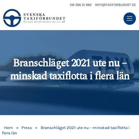
08-566 21 660
INFO@TAXIFORBUNDET.SE
Branschläget 2021 ute nu –
minskad taxiflotta i flera län
Hem
»
Press
»
Branschläget 2021 ute nu – minskad taxiflotta i
flera län