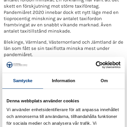
skett en förskjutning mot större taxiföretag.
Pandemiåret 2020 innebar dock ett nytt läge med en
tioprocentig minskning av antalet taxifordon
framtvingat av en snabbt vikande marknad. Även
antalet taxitillstånd minskade.
Blekinge, Värmland, Västernorrland och Jämtland är de
län som fått se sin taxiflotta minska mest under
pandemiåret.
Fler samhällsbetalda resor med taxi under 2020
Taxinäringens marknad omfattar företagsre­sor,
Samtycke
Information
Om
privatresor och upphandlade samhällsbetalda resor
som sjuk­resor, färdtjänst, skolskjutsar och
kompletteringstrafik. Lokalt kan även budtransporter
Denna webbplats använder cookies
stå för en betydande del. Normalt sett svarar de
samhällsbetalda resorna för ungefär hälften av
Vi använder enhetsidentifierare för att anpassa innehållet
taxinäringens intäkter, men under pandemin bedöms
och annonserna till användarna, tillhandahålla funktioner
den andelen ha ökat.
för sociala medier och analysera vår trafik. Vi