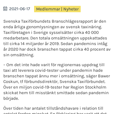
2021-06-17
Medlemmar
|
Nyheter
Svenska Taxiförbundets Branschlägesrapport är den
enda årliga genomlysningen av svensk taxinäring.
Taxiföretagen i Sverige sysselsätter cirka 40 000
medarbetare. Den totala omsättningen uppskattades
till cirka 14 miljarder år 2019. Sedan pandemins intåg
år 2020 har dock branschen tappat cirka 40 procent av
sin omsättning.
– Om det inte hade varit för regionernas uppdrag till
taxi att leverera covid-tester under pandemin hade
branschen tappat ännu mer i omsättning, säger Bawer
Coskun, tf förbundsdirektör, Svenska Taxiförbundet.
Över en miljon covid-19-tester har Region Stockholm
skickat hem till misstänkt smittade sedan pandemin
började.
Över tiden har antalet tillståndshavare i relation till
antalet fordon minskat. En förklaring har varit att det