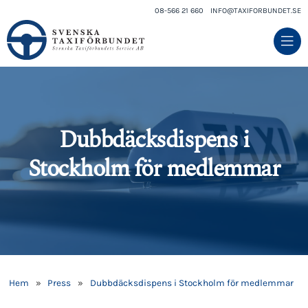
08-566 21 660
INFO@TAXIFORBUNDET.SE
Dubbdäcksdispens i
Stockholm för medlemmar
Hem
»
Press
»
Dubbdäcksdispens i Stockholm för medlemmar