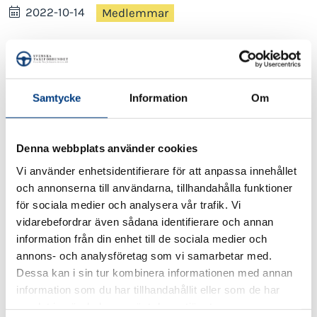
2022-10-14
Medlemmar
Tillstånd för dubbdäck i Stockholm.
Svenska Taxiförbundets medlemmar medges tillstånd
att till och med 2023-04-15 framföra sina taxibilar
Samtycke
Information
Om
utrustade med dubbdäck att trafikera gator inom
Stockholms stad utan hinder av gällande lokal
trafikföreskrift om förbud mot trafik med motordrivet
Denna webbplats använder cookies
fordon med dubbdäck.
Vi använder enhetsidentifierare för att anpassa innehållet
Fordonen ska medföra handling som visar att
och annonserna till användarna, tillhandahålla funktioner
företaget är medlem i Svenska Taxiförbundet. Detta
för sociala medier och analysera vår trafik. Vi
beslut ska på begäran kunna uppvisas för polisman
vidarebefordrar även sådana identifierare och annan
eller bilinspektör. Färdtillståndet gäller endast vid
information från din enhet till de sociala medier och
hämtning, lämning och skjutsning av passagerare.
annons- och analysföretag som vi samarbetar med.
Tillstånd skickas ut i medlemsbrev inom kort.
Dessa kan i sin tur kombinera informationen med annan
information som du har tillhandahållit eller som de har
samlat in när du har använt deras tjänster.