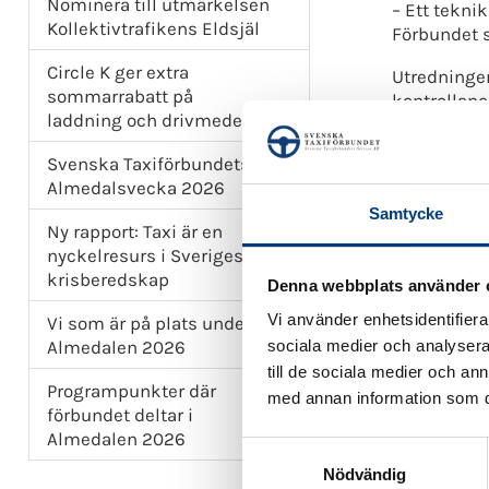
Nominera till utmärkelsen
– Ett tekni
Kollektivtrafikens Eldsjäl
Förbundet s
Circle K ger extra
Utredningen
sommarrabatt på
kontrollano
laddning och drivmedel
myndighete
Svenska Taxiförbundets
Förbundet 
Almedalsvecka 2026
samåkning 
Samtycke
Ny rapport: Taxi är en
– Samåkning
nyckelresurs i Sveriges
transporter
krisberedskap
leder till 
Denna webbplats använder 
fortsätter,
Vi använder enhetsidentifierar
Vi som är på plats under
Almedalen 2026
sociala medier och analysera 
– Digitala 
utredningen
till de sociala medier och a
Programpunkter där
med annan information som du 
Sammanfattn
förbundet deltar i
Almedalen 2026
S
Förbun
Nödvändig
a
Förbun