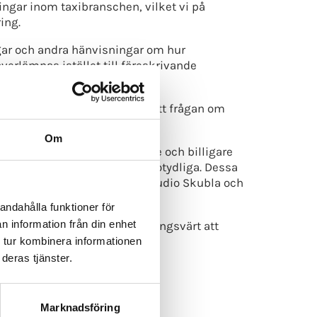
ningar inom taxibranschen, vilket vi på
ing.
gar och andra hänvisningar om hur
verlämnas istället till föreskrivande
g och taxitrafik men anser att frågan om
Om
ll miljövänligare, effektivare och billigare
amåkning som är alldeles för otydliga. Dessa
sk försvåras kraftigt, säger Claudio Skubla och
andahålla funktioner för
n information från din enhet
amåkning, men det är anmärkningsvärt att
s på ett tydligare sätt.
 tur kombinera informationen
deras tjänster.
dningen (SOU 2016:86)
ens tas bort.
Marknadsföring
ik.