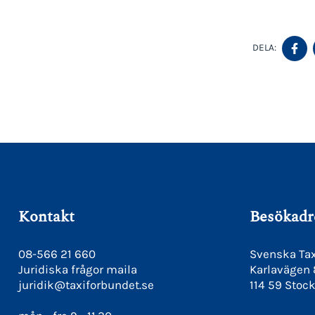
D
DELA:
P
F
Kontakt
Besökadr
08-566 21 660
Svenska Tax
Juridiska frågor maila
Karlavägen
juridik@taxiforbundet.se
114 59 Stoc