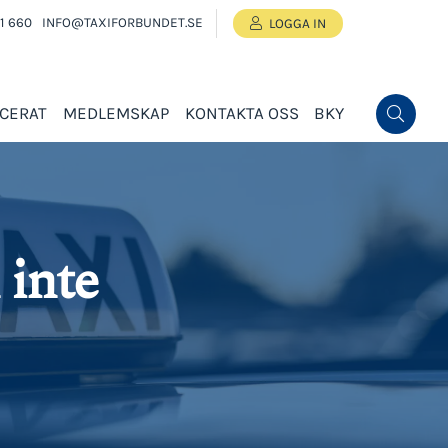
1 660
INFO@TAXIFORBUNDET.SE
LOGGA IN
ICERAT
MEDLEMSKAP
KONTAKTA OSS
BKY
 inte