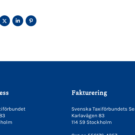
ELA
DELA
DELA
DELA
Å
PÅ
PÅ
PÅ
ACEBOOK
TWITTER
LINKEDIN
PINTEREST
ess
Fakturering
iförbundet
Svenska Taxiförbundets Se
 83
Karlavägen 83
kholm
114 59 Stockholm