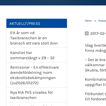
Hem
»
Pres
AKTUELLT/PRESS
Ett år som vd:
2017-02
Taxibranschen är en
bransch att vara stolt över
Idag överlä
finns många
Kansliet har
sommarstängt v 29 – 32
– Det är br
välkomnar a
Remissvar – En effektivare
Skubla, för
ärendefördelning inom
ekobrottsbekämpningen
Kombinatio
(Ju2026/01272)
uppgifter t
Nya KIA PV5 visades för
Förbundet s
taxibranschen
till fordon