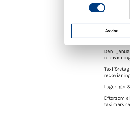
m
Förbu
t
Bakgrund
y
c
Förbundet ha
Avvisa
k
invänt mot 
e
skatteundan
s
Den 1 janua
v
redovisning
a
l
Taxiföretag
redovisning
Lagen ger S
Eftersom al
taximarkna