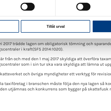
ndet invänder mot förslaget om hur samåkning ska gynnas
r under lång tid arbetat för att få till en konkurrens på lika
Tillåt urval
vissa digitaliserade taxibeställningstjänster som har lans
dragande av ej tidigare skådat slag.
ri 2017 trädde lagen om obligatorisk tömning och sparande
scentraler i kraft(SFS 2014:1020).
 är från och med den 1 maj 2017 skyldiga att överföra taxam
scentraler som i sin tur ska vara skyldiga att lämna ut upp
katteverket och övriga myndigheter ett verktyg för revision
la taxiföretag i branschen måste följa den nya lagen så k
den utjämnas och konkurrens som bygger på skattefusk 