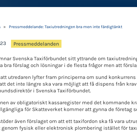
s
»
Pressmeddelande: Taxiutredningen bra men inte färdigtänkt
-23
Pressmeddelanden
mnar Svenska Taxiförbundet sitt yttrande om taxiutredning
 bra förslag och lösningar i de flesta frågor men att försl
a att utredaren lyfter fram principerna om sund konkurrens 
tt det inte längre ska vara möjligt att få dispens från krav
bundsdirektör i Svenska Taxiförbundet.
nen av obligatoriskt kassaregister med det kommande kr
illgängliga för Skatteverket kommer att gynna de företag so
töder även förslaget om att ett taxifordon ska få vara utr
et genom fysisk eller elektronisk plombering istället för ta