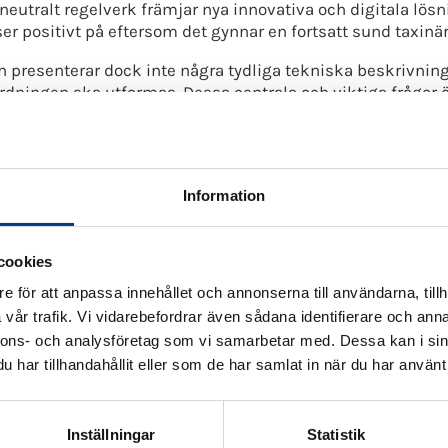
kneutralt regelverk främjar nya innovativa och digitala lös
er positivt på eftersom det gynnar en fortsatt sund taxinär
 presenterar dock inte några tydliga tekniska beskrivnin
rdningen ska utformas. Dessa centrala och viktiga frågor ö
r.
välkomnar också en tydligare uppdelning mellan samåknin
måste utredas mer.
Information
 är bra ur ett samhällsperspektiv eftersom det kan bidra ti
, men vi anser att utredningen har presenterat regler för s
att Polisens möjligheter att kontrollera och bevisa skattefu
cookies
e för att anpassa innehållet och annonserna till användarna, tillh
vår trafik. Vi vidarebefordrar även sådana identifierare och anna
plattformar är bra då de öppnar upp nya möjligheter till s
 inte presenterar hur dessa digitala plattformar ska reglera
nnons- och analysföretag som vi samarbetar med. Dessa kan i sin
har tillhandahållit eller som de har samlat in när du har använt 
ing på Svenska Taxiförbundets inställning till Taxiutre
det stöder förslaget om att möjligheten till taxameterdisp
Inställningar
Statistik
det stöder förslaget om införande av en ny form av taxitraf