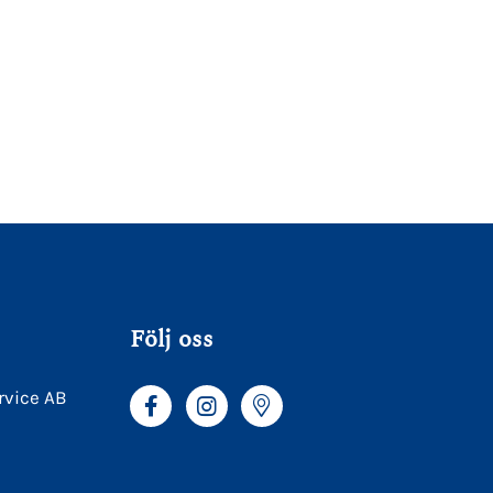
Följ oss
rvice AB