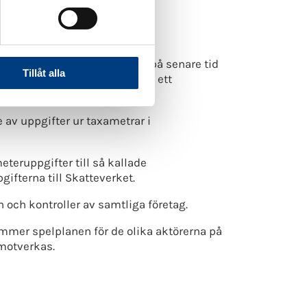
.
 villkor. Av det skälet har vi på senare tid
Tillåt alla
erats och som har möjliggjort ett
 av uppgifter ur taxametrar i
eteruppgifter till så kallade
gifterna till Skatteverket.
 och kontroller av samtliga företag.
ommer spelplanen för de olika aktörerna på
motverkas.