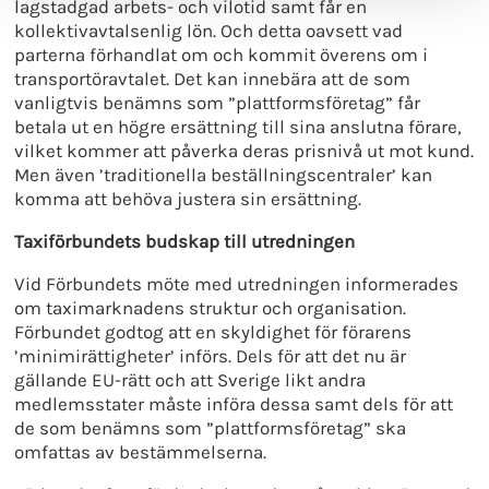
lagstadgad arbets- och vilotid samt får en
kollektivavtalsenlig lön. Och detta oavsett vad
parterna förhandlat om och kommit överens om i
transportöravtalet. Det kan innebära att de som
vanligtvis benämns som ”plattformsföretag” får
betala ut en högre ersättning till sina anslutna förare,
vilket kommer att påverka deras prisnivå ut mot kund.
Men även ’traditionella beställningscentraler’ kan
komma att behöva justera sin ersättning.
Taxiförbundets budskap till utredningen
Vid Förbundets möte med utredningen informerades
om taximarknadens struktur och organisation.
Förbundet godtog att en skyldighet för förarens
’minimirättigheter’ införs. Dels för att det nu är
gällande EU-rätt och att Sverige likt andra
medlemsstater måste införa dessa samt dels för att
de som benämns som ”plattformsföretag” ska
omfattas av bestämmelserna.