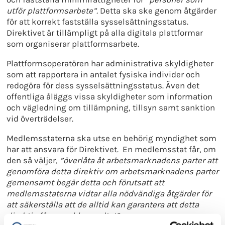
utför plattformsarbete”.
Detta ska ske genom åtgärder
för att korrekt fastställa sysselsättningsstatus.
Direktivet är tillämpligt på alla digitala plattformar
som organiserar plattformsarbete.
Plattformsoperatören har administrativa skyldigheter
som att rapportera in antalet fysiska individer och
redogöra för dess sysselsättningsstatus. Även det
offentliga åläggs vissa skyldigheter som information
och vägledning om tillämpning, tillsyn samt sanktion
vid överträdelser.
Medlemsstaterna ska utse en behörig myndighet som
har att ansvara för Direktivet. En medlemsstat får, om
den så väljer,
”överlåta åt arbetsmarknadens parter att
genomföra detta direktiv om arbetsmarknadens parter
gemensamt begär detta och förutsatt att
medlemsstaterna vidtar alla nödvändiga åtgärder för
att säkerställa att de alltid kan garantera att detta
direktiv får avsedda resultat”.