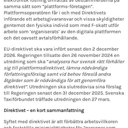
samma sätt som ”plattforms-företagen”.
Plattformsoperatören får i och med Direktivets
införande ett arbetsgivaransvar och vissa skyldigheter
gentemot den fysiska individ som med F-skatt utför
arbete som ’organiserats’ av den digitala plattformen
och det oavsett avtalsförhållande.
EU-direktivet ska vara infört senast den 2 december
2026. Regeringen tillsatte den 26 november 2024 en
utredning som ska ”
analysera hur svensk rätt förhåller
sig till plattformsdirektivet, lämna nödvändiga
författningsförslag samt vid behov föreslå andra
åtgärder som är nödvändiga för att genomföra
direktivet”.
Utredningen ska slutredovisa sina förslag
till Regeringen senast den 31 december 2025. Svenska
Taxiförbundet träffade utredningen den 27 mars.
Direktivet – en kort sammanfattning
Syftet med direktivet är att förbättra arbetsvillkoren
och fastställa minimirättigheter för
”personer som