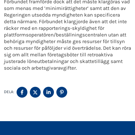
Förbundet framförde dock att det måste klargöras vad
som menas med ’minimirättigheter’ samt att den av
Regeringen utsedda myndigheten kan specificera
detta närmare. Förbundet klargjorde även att det inte
räcker med en rapporterings-skyldighet för
plattformsoperatören/beställningscentralen utan att
behöriga myndigheter måste ges resurser för tillsyn
och resurser för påföljder vid överträdelse. Det kan röra
sig om allt mellan företagsböter till retroaktiva
justerade löneutbetalningar och skattetillägg samt
sociala och arbetsgivaravgifter.
DELA
DELA
DELA
DELA
DELA:
PÅ
PÅ
PÅ
PÅ
FACEBOOK
TWITTER
LINKEDIN
PINTEREST