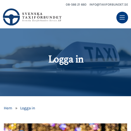
08-566 21 660
INFO@TAXIFORBUNDET.SE
Logga in
Hem
»
Logga in