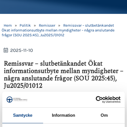
Hem
»
Politik
»
Remisser
»
Remissvar – slutbetänkandet
Ökat informationsutbyte mellan myndigheter – några anslutande
frågor (SOU 2025:45), Ju2025/01012
2025-11-10
Remissvar – slutbetänkandet Ökat
informationsutbyte mellan myndigheter –
några anslutande frågor (SOU 2025:45),
Ju2025/01012
Svenska Taxiförbundet har tagit del av utredningens
slutbetänkande (SOU 2025:45) per den 2025-07-08
och önskar inkomma med synpunkter i anledning av
regeringens pågående remiss-arbete (Ju2025/01012).
Samtycke
Information
Om
Förbundet är ej formell remissinstans avseende detta