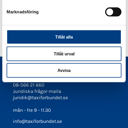
e
(20251110)
s
Marknadsföring
v
a
DELA
DELA
DELA
DELA
l
DELA:
PÅ
PÅ
PÅ
PÅ
FACEBOOK
TWITTER
LINKEDIN
PINTEREST
Tillåt alla
Tillåt urval
Avvisa
Kontakt
08-566 21 660
Juridiska frågor maila
juridik@taxiforbundet.se
mån - fre 9 - 11.30
info@taxiforbundet.se