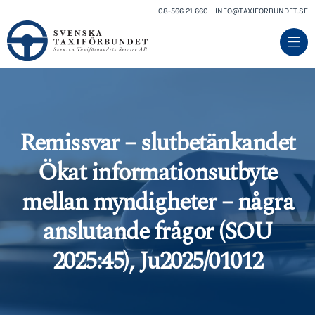
08-566 21 660
INFO@TAXIFORBUNDET.SE
Remissvar – slutbetänkandet
Ökat informationsutbyte
mellan myndigheter – några
anslutande frågor (SOU
2025:45), Ju2025/01012