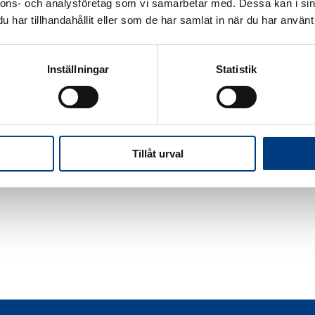
g.
nnons- och analysföretag som vi samarbetar med. Dessa kan i sin
har tillhandahållit eller som de har samlat in när du har använt 
filmerna vidare i ert nätverk eller lägg upp den på er hems
 kampanjen Taxi med omtanke och läs mer på kampanjsida
Inställningar
Statistik
kså titta på filmen ”Taxi med omtanke” på Youtube.
Tillåt urval
ELA
DELA
DELA
DELA
Å
PÅ
PÅ
PÅ
ACEBOOK
TWITTER
LINKEDIN
PINTEREST