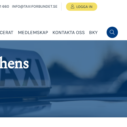
1 660
INFO@TAXIFORBUNDET.SE
LOGGA IN
ICERAT
MEDLEMSKAP
KONTAKTA OSS
BKY
chens