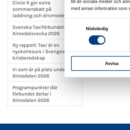
faktum ida
till de sociala medier och a
Circle K ger extra
med annan information som du 
sommarrabatt på
Dela gärna 
laddning och drivmedel
S
»
Ta del av
Svenska Taxiförbundets
Nödvändig
a
resa.
Almedalsvecka 2026
»
Du kan oc
m
t
Ny rapport: Taxi är en
y
nyckelresurs i Sveriges
c
krisberedskap
Avvisa
k
D
Vi som är på plats under
DELA:
e
P
Almedalen 2026
F
s
v
Programpunkter där
a
förbundet deltar i
l
Almedalen 2026