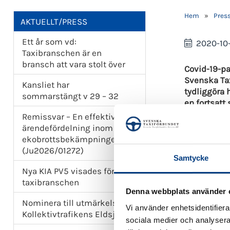
Hem
»
Pres
AKTUELLT/PRESS
Ett år som vd:
2020-10
Taxibranschen är en
bransch att vara stolt över
Covid-19-pa
Svenska Tax
Kansliet har
tydliggöra 
sommarstängt v 29 – 32
en fortsatt
Remissvar – En effektivare
Taxibransch
ärendefördelning inom
inte över.
ekobrottsbekämpningen
kampanjen 
(Ju2026/01272)
Samtycke
Taxibransch
Nya KIA PV5 visades för
rekommendat
taxibranschen
Denna webbplats använder 
Samtidigt p
Nominera till utmärkelsen
åtgärder fö
Vi använder enhetsidentifierar
Kollektivtrafikens Eldsjäl
funktioner 
sociala medier och analysera 