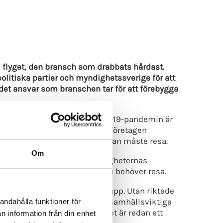
 flyget, den bransch som drabbats hårdast.
olitiska partier och myndighetssverige för att
 det ansvar som branschen tar för att förebygga
tspridningen i samhället, covid-19-pandemin är
ndet tillsammans med medlemsföretagen
an reser med omtanke, när man måste resa.
Om
r extra viktigt just nu. Myndigheternas
ätt att undvika trängsel när du behöver resa.
snart det är möjligt, öppnar upp. Utan riktade
ch att företag som kan utföra samhällsviktiga
andahålla funktioner för
tt saknas på många orter. Det är redan ett
n information från din enhet