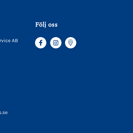
Följ oss
rvice AB
s.se