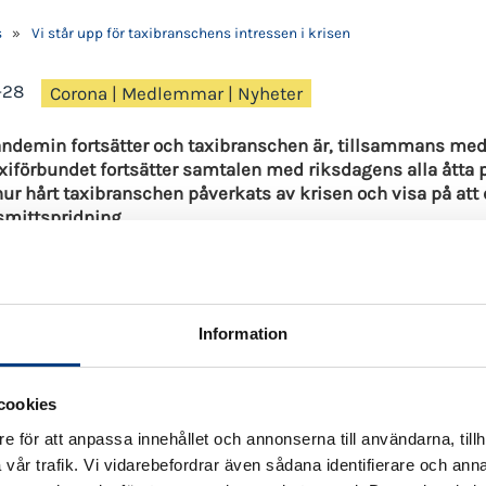
s
»
Vi står upp för taxibranschens intressen i krisen
-28
Corona
|
Medlemmar
|
Nyheter
ndemin fortsätter och taxibranschen är, tillsammans med
iförbundet fortsätter samtalen med riksdagens alla åtta p
hur hårt taxibranschen påverkats av krisen och visa på att
 smittspridning.
en tar ett viktigt och stort ansvar för att förebygga smit
 För drygt två veckor sedan lanserade Svenska Taxiförbu
”taxi med omtanke” som syftar till att påminna om hur m
Information
en har alltid fokuserat på resenärernas trygghet, och det ä
ion är fortfarande att hålla avstånd, och taxi är ett bra s
cookies
ekar Svenska Taxiförbundet på vikten av att samhället, så 
r taxibranschen riskeras en hel näring annars att slås ut o
e för att anpassa innehållet och annonserna till användarna, tillh
såsom färdtjänst, sjuktransporter och skolskjuts kommer a
vår trafik. Vi vidarebefordrar även sådana identifierare och anna