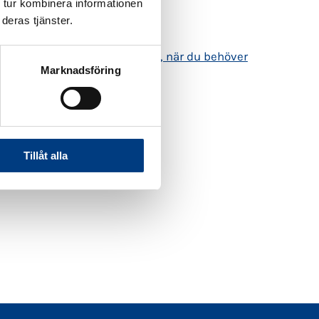
 tur kombinera informationen
deras tjänster.
ida!
n hur du reser med omtanke, när du behöver
Marknadsföring
Tillåt alla