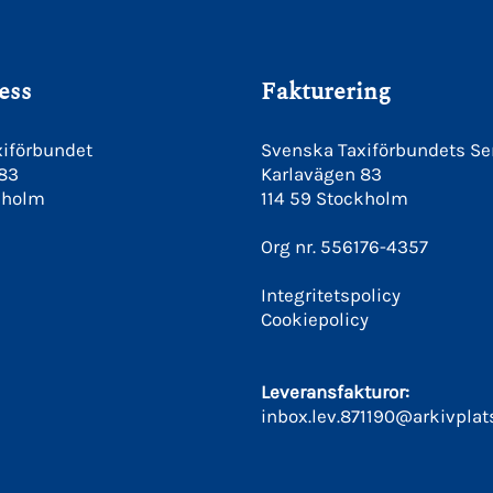
ess
Fakturering
iförbundet
Svenska Taxiförbundets Se
 83
Karlavägen 83
kholm
114 59 Stockholm
Org nr. 556176-4357
Integritetspolicy
Cookiepolicy
Leveransfakturor:
inbox.lev.871190@arkivplat