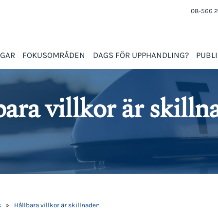
08-566 2
NGAR
FOKUSOMRÅDEN
DAGS FÖR UPPHANDLING?
PUBL
ara villkor är skill
s
»
Hållbara villkor är skillnaden