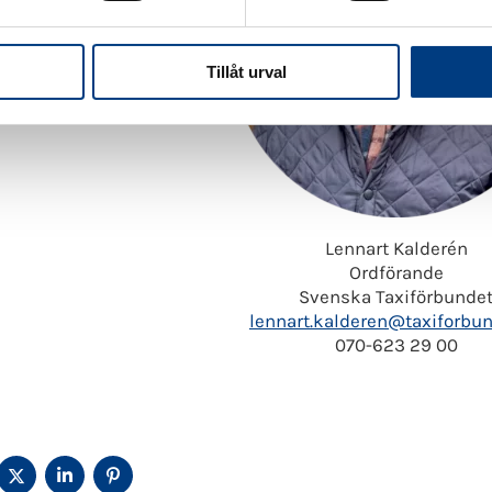
Tillåt urval
Lennart Kalderén
Ordförande
Svenska Taxiförbunde
lennart.kalderen@taxiforbun
070-623 29 00
ELA
DELA
DELA
DELA
Å
PÅ
PÅ
PÅ