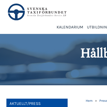
KALENDARIUM
UTBILDNI
Hållb
Hem
»
Pres
AKTUELLT/PRESS