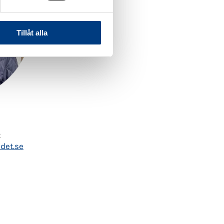
Tillåt alla
t
det.se