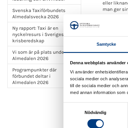
eller likna
man ger sin
Svenska Taxiförbundets
Almedalsvecka 2026
Tips till Ra
Ny rapport: Taxi är en
Taxibransch
nyckelresurs i Sveriges
löner som v
krisberedskap
sjukresor oc
Samtycke
Vi som är på plats under
Det konstru
Almedalen 2026
Denna webbplats använder 
Hållbara vil
Programpunkter där
Vi använder enhetsidentifierar
förbundet deltar i
sociala medier och analysera 
Almedalen 2026
till de sociala medier och a
med annan information som du 
S
Nödvändig
a
m
t