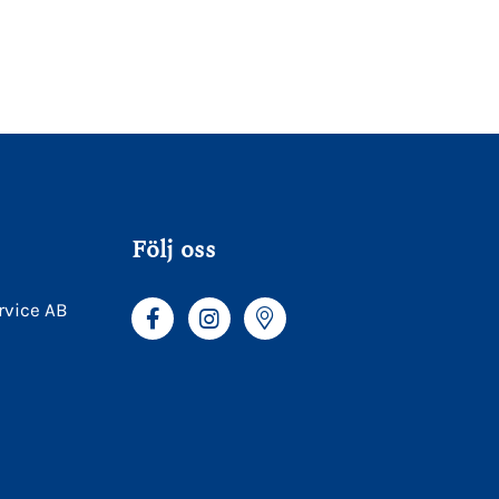
Följ oss
rvice AB