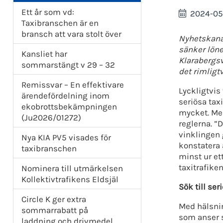
Ett år som vd:
2024-05
Taxibranschen är en
bransch att vara stolt över
Nyhetskanal
sänker löne
Kansliet har
Klarabergsv
sommarstängt v 29 – 32
det rimligtv
Remissvar – En effektivare
Lyckligtvis
ärendefördelning inom
seriösa tax
ekobrottsbekämpningen
mycket. Men
(Ju2026/01272)
reglerna. ”
vinklingen 
Nya KIA PV5 visades för
konstatera 
taxibranschen
minst ur et
taxitrafike
Nominera till utmärkelsen
Kollektivtrafikens Eldsjäl
Sök till ser
Circle K ger extra
Med hälsnin
sommarrabatt på
som anser s
laddning och drivmedel