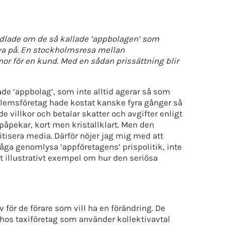
andlade om de så kallade ’appbolagen’ som
leva på. En stockholmsresa mellan
nor för en kund. Med en sådan prissättning blir
lade ’appbolag’, som inte alltid agerar så som
dlemsföretag hade kostat kanske fyra gånger så
villkor och betalar skatter och avgifter enligt
påpekar, kort men kristallklart. Men den
itisera media. Därför nöjer jag mig med att
våga genomlysa ’appföretagens’ prispolitik, inte
t illustrativt exempel om hur den seriösa
för de förare som vill ha en förändring. De
hos taxiföretag som använder kollektivavtal