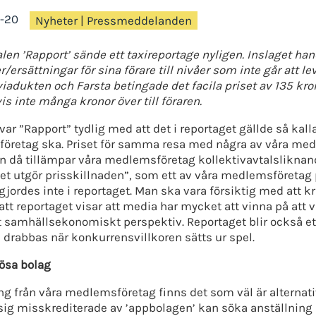
-20
Nyheter
|
Pressmeddelanden
en ’Rapport’ sände ett taxireportage nyligen. Inslaget h
r/ersättningar för sina förare till nivåer som inte går att 
iadukten och Farsta betingade det facila priset av 135 kro
is inte många kronor över till föraren.
 var ”Rapport” tydlig med att det i reportaget gällde så kal
iföretag ska. Priset för samma resa med några av våra me
 då tillämpar våra medlemsföretag kollektivavtalsliknande 
Det utgör prisskillnaden”, som ett av våra medlemsföretag 
gjordes inte i reportaget. Man ska vara försiktig med att kr
att reportaget visar att media har mycket att vinna på att 
t samhällsekonomiskt perspektiv. Reportaget blir också et
n drabbas när konkurrensvillkoren sätts ur spel.
iösa bolag
g från våra medlemsföretag finns det som väl är alternativ 
ig misskrediterade av ’appbolagen’ kan söka anställning 