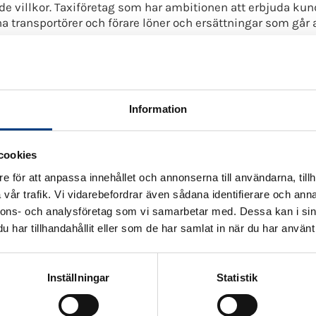
nde villkor. Taxiföretag som har ambitionen att erbjuda k
a transportörer och förare löner och ersättningar som går att
pport
en, den del vi arbetar för, ropar efter tusentals taxiförare.
årt samhälle och näringsliv behöver för att erbjuda resor 
h inte minst de yngsta till skolan, som ska lära sig hur ett
Information
ktiva samhällsperspektivet kan vara något att tänka på inf
cookies
lkor är skillnaden | Artikel | Nyheter – Taxi idag – Branscht
e för att anpassa innehållet och annonserna till användarna, tillh
vår trafik. Vi vidarebefordrar även sådana identifierare och anna
nnons- och analysföretag som vi samarbetar med. Dessa kan i sin
Presskontakt:
har tillhandahållit eller som de har samlat in när du har använt 
Inställningar
Statistik