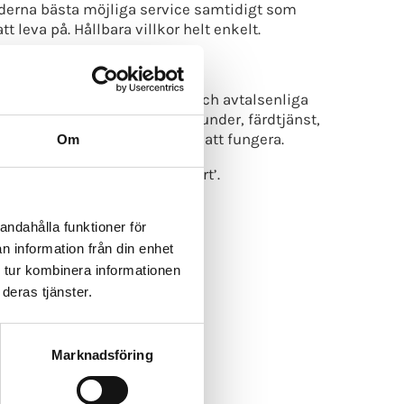
underna bästa möjliga service samtidigt som
 leva på. Hållbara villkor helt enkelt.
 Det är förare med utbildning och avtalsenliga
med omsorg – att köra privatkunder, färdtjänst,
 civiliserat samhälle är tänkt att fungera.
Om
ör nästa granskning i ’Rapport’.
idningen för Taxifolk
andahålla funktioner för
n information från din enhet
 tur kombinera informationen
deras tjänster.
Marknadsföring