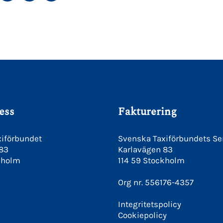
ACEBOOK
TWITTER
LINKEDIN
PINTEREST
ess
Fakturering
iförbundet
Svenska Taxiförbundets Se
 83
Karlavägen 83
kholm
114 59 Stockholm
Org nr. 556176-4357
Integritetspolicy
Cookiepolicy