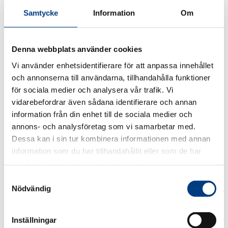
Handboken beskriver hur man i den egna
Samtycke
Information
Om
organisationen kan komma igång med egen
tjänsteskjuts.
Svenska Taxiförbundet, Klimatkommunerna, Karlstad
Denna webbplats använder cookies
kommun och Region Stockholm har tillsammans med
Vi använder enhetsidentifierare för att anpassa innehållet
forskningsinstitutet IVL Svenska Miljöinstitutet
och annonserna till användarna, tillhandahålla funktioner
studerat och utvärderat idén om skjutsverksamhet
för sociala medier och analysera vår trafik. Vi
(med taxi) som alternativ till ägda eller leasade
tjänstefordon. Drive Sweden har finansierat såväl
vidarebefordrar även sådana identifierare och annan
förstudie som pilotstudie.
information från din enhet till de sociala medier och
annons- och analysföretag som vi samarbetar med.
Läs rapporten i helhet här:
Tjänsteskjuts
(klicka på
Dessa kan i sin tur kombinera informationen med annan
bilden)
information som du har tillhandahållit eller som de har
samlat in när du har använt deras tjänster.
S
DEL
DELA:
Nödvändig
PÅ
a
FAC
DELA
DEL
m
PÅ
PÅ
t
TWITTER
LIN
DELA
Inställningar
PÅ
y