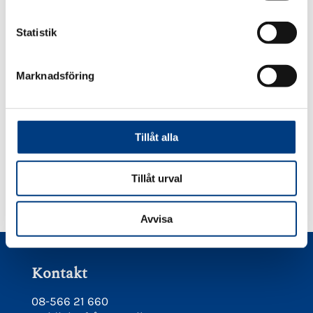
PINTEREST
c
k
Statistik
e
s
Marknadsföring
v
a
l
Tillåt alla
Tillåt urval
Avvisa
Kontakt
08-566 21 660