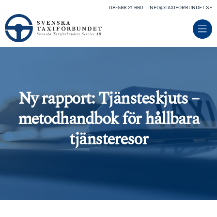
08-566 21 660
INFO@TAXIFORBUNDET.SE
Ny rapport: Tjänsteskjuts –
metodhandbok för hållbara
tjänsteresor