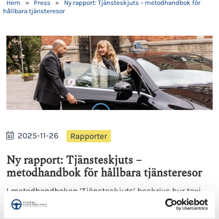
Hem
»
Press
»
Ny rapport: Tjänsteskjuts – metodhandbok för
hållbara tjänsteresor
2025-11-26
Rapporter
Ny rapport: Tjänsteskjuts –
metodhandbok för hållbara tjänsteresor
I metodhandboken ’Tjänsteskjuts’ beskrivs hur taxi
kan bidra till en mer effektiv arbetsdag och bättre
ekonomi jämfört med ett innehav av tjänstebil.