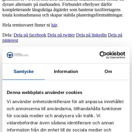
dyrare alternativ på marknaden. Förbundet efterlyser därför
kompletterande långsiktiga åtgärder som hanterar taxiföretagens
totala kostnadsmassa och skapar stabila planeringsförutsättningar.
Hela remissvaret finner ni
här
.
Dela:
Dela på facebook
Dela på twitter
Dela på linkedin
Dela på
pinterest
Kontakt
08-566 21 660
Juridiska frågor maila
Samtycke
Information
Om
juridik@taxiforbundet.se
mån - fre 9 - 11.30
Denna webbplats använder cookies
info@taxiforbundet.se
Vi använder enhetsidentifierare för att anpassa innehållet
Besökadress
och annonserna till användarna, tillhandahålla funktioner
för sociala medier och analysera vår trafik. Vi
Svenska Taxiförbundet
vidarebefordrar även sådana identifierare och annan
Karlavägen 83
114 59 Stockholm
information från din enhet till de sociala medier och