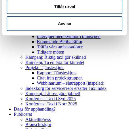
Passar du som taxiförare?
Bli taxiförare
Tillåt urval
Vanliga frågor och svar
Bli taxiföretagare
Starta eget taxiföretag!
Avvisa
Fokusområden
Bertha – för en jämställd taxinäring
Intervjuer med kvinnor i branschen
Kommande Berthaträffar
Träffa våra ambassadörer
Tidigare möten
Kampanj: Riktig taxi gör skillnad
Kampanj: Ta en taxi för klimatet
Projekt: Tjänsteskjuts
Rapport Tjänsteskjuts
Citat från projektgruppen
Webbinarium – slutrapport (inspelad)
Indexkorg för serviceresor ersätter Taxiindex
Kampanj: Låt oss göra jobbet!
Konferens: Taxi i Syd 2025
Konferens: Taxi i Norr 2025
Dags för upphandling?
Publicerat
Aktuellt/Press
Branschfrågor