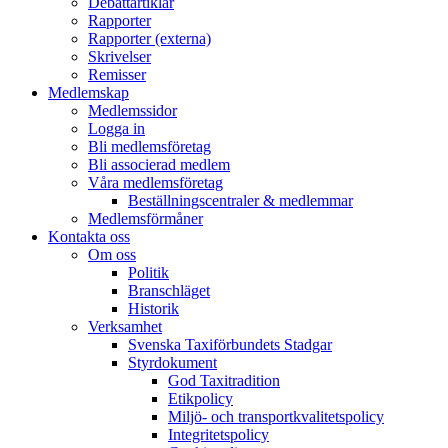
Debattartiklar
Rapporter
Rapporter (externa)
Skrivelser
Remisser
Medlemskap
Medlemssidor
Logga in
Bli medlemsföretag
Bli associerad medlem
Våra medlemsföretag
Beställningscentraler & medlemmar
Medlemsförmåner
Kontakta oss
Om oss
Politik
Branschläget
Historik
Verksamhet
Svenska Taxiförbundets Stadgar
Styrdokument
God Taxitradition
Etikpolicy
Miljö- och transportkvalitetspolicy
Integritetspolicy