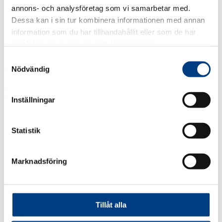
annons- och analysföretag som vi samarbetar med.
Fakturering
Dessa kan i sin tur kombinera informationen med annan
information som du har tillhandahållit eller som de har
Svenska Taxiförbundets Service AB
Karlavägen 83
samlat in när du har använt deras tjänster.
114 59 Stockholm
Samtyckesval
Org nr. 556176-4357
Nödvändig
Integritetspolicy
Cookiepolicy
Inställningar
Leveransfakturor:
inbox.lev.871190@arkivplats.se
Statistik
Följ oss
Marknadsföring
Kalendarium
Almedalen 2026
Tillåt alla
Utbildningar