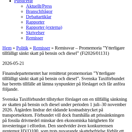
Publicerat
Aktuellt/Press
Branschfrågor
Debattartiklar
Rapporter
Rapporter (externa)
Skrivelser
Remisser
Hem
»
Politik
»
Remisser
»
Remissvar – Promemoria ”Ytterligare
tillfälligt sänkt skatt på bensin och diesel” (Fi2026/01131)
2026-05-21
Finansdepartementet har remitterat promemorian ”Ytterligare
tillfälligt sänkt skatt på bensin och diesel”. Svenska Taxiförbundet
har beretts tillfälle att lämna synpunkter på förslaget och får anföra
följande.
Svenska Taxiförbundet tillstyrker förslaget om en tillfällig sänkning
av skatten på bensin och diesel under perioden 1 juli–30 november
2026. Åtgärden lindrar det rådande kostnadstrycket på
transportsektorn. Förbundet vill dock framhålla att prissänkningen
på fossila drivmedel minskar den ekonomiska bärigheten för
investeringar i elfordon. Den snedvrider även konkurrensen
gentemot HVO100, som trots nuvarande skattebefrielse förblir ett