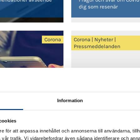
dig som resenär
Corona
Corona
|
Nyheter
|
Pressmeddelanden
2020-03-16
Information
Nattsvart läge för
-17
taxibranschen –
de öppettider och
branschspecifika åtgärd
cookies
lighet
behövs omgående
e för att anpassa innehållet och annonserna till användarna, tillh
vår trafik. Vi vidarebefordrar även sådana identifierare och anna