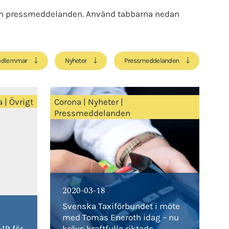
 och pressmeddelanden. Använd tabbarna nedan
dlemmar
Nyheter
Pressmeddelanden
a
|
Övrigt
Corona
|
Nyheter
|
Pressmeddelanden
2020-03-18
Svenska Taxiförbundet i möte
med Tomas Eneroth idag – nu
19 för
krävs kraftfulla riktade