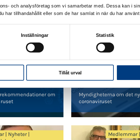
nnons- och analysföretag som vi samarbetar med. Dessa kan i sin
har tillhandahållit eller som de har samlat in när du har använt 
Corona
|
Nyheter
|
Övrigt
Coron
Inställningar
Statistik
Tillåt urval
-11
2020-03-05
 rekommendationer om
Myndigheterna om det n
iruset
coronaviruset
ar
|
Nyheter
|
Medlemmar