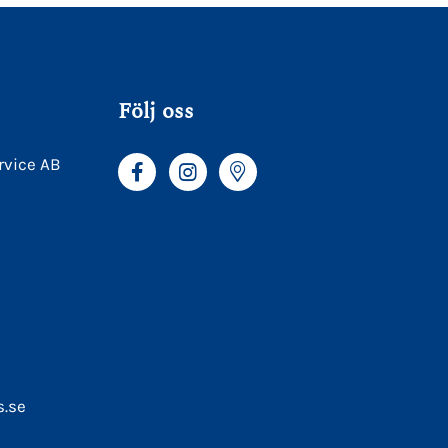
Följ oss
rvice AB
s.se