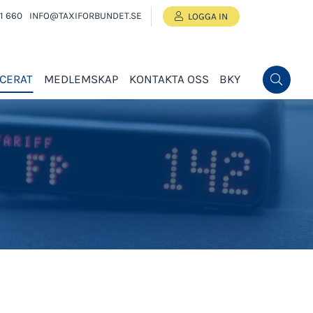
1 660
INFO@TAXIFORBUNDET.SE
LOGGA IN
ICERAT
MEDLEMSKAP
KONTAKTA OSS
BKY