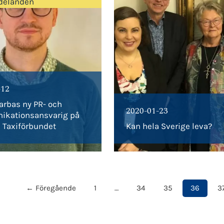
delanden
-12
arbas ny PR- och
2020-01-23
kationsansvarig på
 Taxiförbundet
Kan hela Sverige leva?
← Föregående
1
…
34
35
36
3