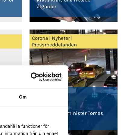
åtgärder
Corona
|
Nyheter
|
Pressmeddelanden
2020-03-13
Om
Möte med
er
infrastrukturminister Tomas
Eneroth
andahålla funktioner för
n information från din enhet