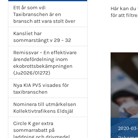
Ett år som vd:
Här kan du 
Taxibranschen är en
för att fil
bransch att vara stolt över
Kansliet har
sommarstängt v 29 – 32
Remissvar – En effektivare
ärendefördelning inom
ekobrottsbekämpningen
(Ju2026/01272)
Nya KIA PV5 visades för
taxibranschen
Nominera till utmärkelsen
Kollektivtrafikens Eldsjäl
Circle K ger extra
2020-03
sommarrabatt på
laddning och drivmedel
Rekomme