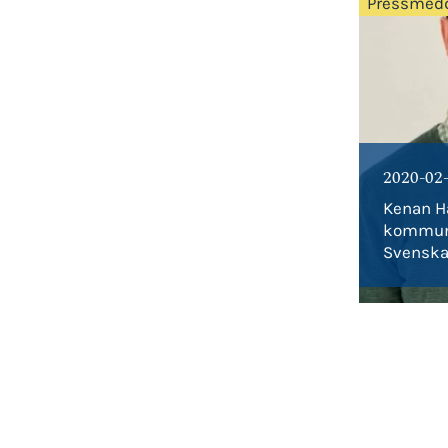
Pressmed
2020-02
Kenan H
kommuni
Svenska