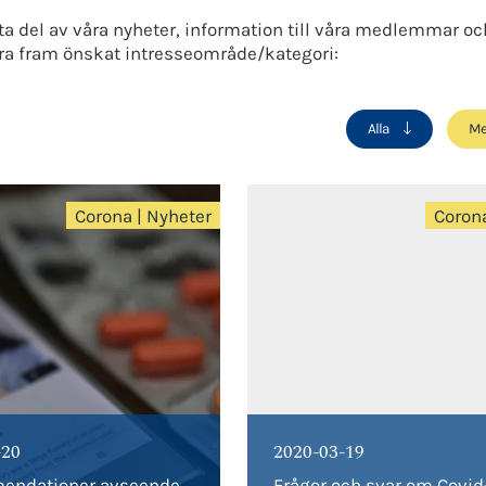
ta del av våra nyheter, information till våra medlemmar
trera fram önskat intresseområde/kategori:
Alla
Me
Corona
|
Nyheter
Coron
-20
2020-03-19
ndationer avseende
Frågor och svar om Covid-