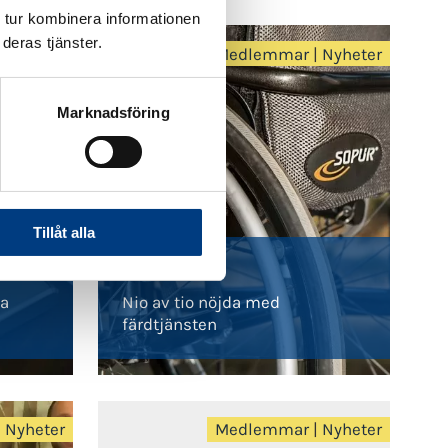
 tur kombinera informationen
deras tjänster.
a
|
Övrigt
Medlemmar
|
Nyheter
Marknadsföring
Tillåt alla
2020-02-20
ya
Nio av tio nöjda med
färdtjänsten
|
Nyheter
Medlemmar
|
Nyheter