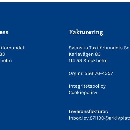
ess
Fakturering
iförbundet
Svenska Taxiförbundets Se
 83
Karlavägen 83
kholm
114 59 Stockholm
Org nr. 556176-4357
Integritetspolicy
Cookiepolicy
Leveransfakturor:
inbox.lev.871190@arkivplat