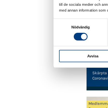
till de sociala medier och a
med annan information som du 
S
Nödvändig
a
m
t
y
c
Avvisa
k
e
2020-03
s
Skärpta
v
Coronav
a
l
Medlemm