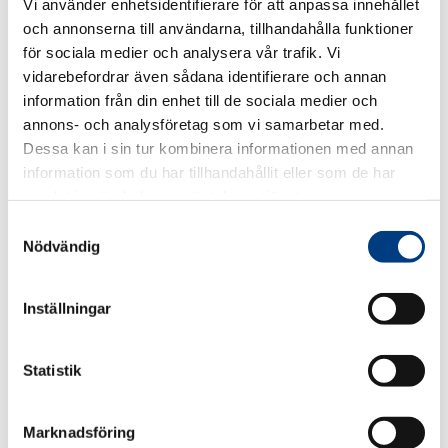
Vi använder enhetsidentifierare för att anpassa innehållet
Ankommande till Arlanda utsätts för skadlig
överprissättning och rena bedrägerier, säger
och annonserna till användarna, tillhandahålla funktioner
Lennart Kalderén, ordförande Svenska
för sociala medier och analysera vår trafik. Vi
Taxiförbundet
. Det måste bli möjligt för Swedavia
vidarebefordrar även sådana identifierare och annan
som flygplatsägare att organisera taxitrafiken så
information från din enhet till de sociala medier och
att kunderna får ett starkare skydd.
annons- och analysföretag som vi samarbetar med.
Dessa kan i sin tur kombinera informationen med annan
Fri konkurrens var ett huvudmål för avregleringen,
information som du har tillhandahållit eller som de har
men de avarter som beskrivs ovan var knappast
samlat in när du har använt deras tjänster.
förutsedda. Förbundet begär därför att lagstiftningen
kompletteras så att bland andra Swedavia får
S
möjligheter att stärka skyddet för konsumenterna
Nödvändig
a
utan att få sanktioner för ”missbruk av dominerande
m
ställning” i Konkurrenslagen.
t
Inställningar
y
Presskontakt
c
k
Statistik
e
s
Marknadsföring
v