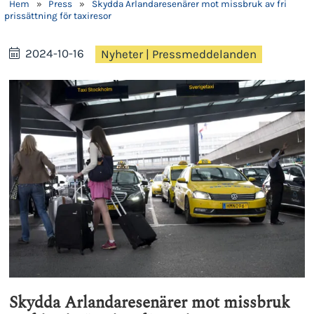
Hem
»
Press
»
Skydda Arlandaresenärer mot missbruk av fri
prissättning för taxiresor
2024-10-16
Nyheter
|
Pressmeddelanden
Skydda Arlandaresenärer mot missbruk