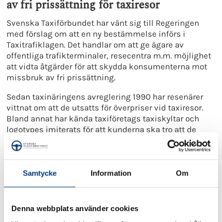
av fri prissättning för taxiresor
Svenska Taxiförbundet har vänt sig till Regeringen
med förslag om att en ny bestämmelse införs i
Taxitrafiklagen. Det handlar om att ge ägare av
offentliga trafikterminaler, resecentra m.m. möjlighet
att vidta åtgärder för att skydda konsumenterna mot
missbruk av fri prissättning.
Sedan taxinäringens avreglering 1990 har resenärer
vittnat om att de utsatts för överpriser vid taxiresor.
Bland annat har kända taxiföretags taxiskyltar och
logotypes imiterats för att kunderna ska tro att de
reser med ett seriöst taxiföretag. Dessa händelser har
framför allt inträffat vid Arlandas flygplats. I ett inslag
i Svt uppger Taxi Stockholm att resenärer hör av sig
och gråter när de fått betala 5 000–6 000 kronor för en
Samtycke
Information
Om
resa mellan Arlanda och Stockholm stad.
Allt fler
klagar på dyra taxiresor: ”Kan ha betalat 5 000 kronor”
| SVT Nyheter
Denna webbplats använder cookies