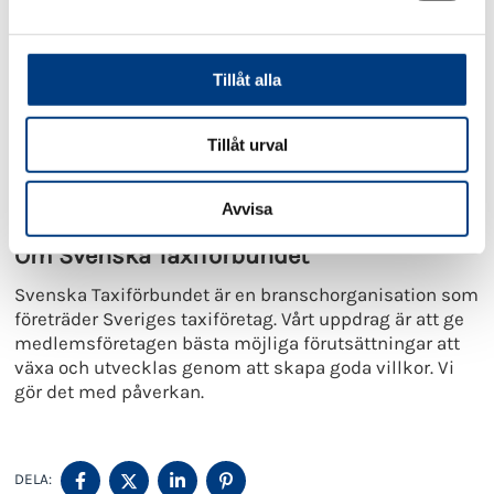
a
l
Tillåt alla
Lennart Kalderén
Ordförande
Tillåt urval
Svenska Taxiförbundet
070 623 29 00
lennart.kalderen@taxiforbundet.se
Avvisa
Om Svenska Taxiförbundet
Svenska Taxiförbundet är en branschorganisation som
företräder Sveriges taxiföretag. Vårt uppdrag är att ge
medlemsföretagen bästa möjliga förutsättningar att
växa och utvecklas genom att skapa goda villkor. Vi
gör det med påverkan.
DELA
DELA
DELA
DELA
DELA:
PÅ
PÅ
PÅ
PÅ