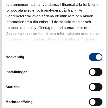
befria taxi
och annonserna till användarna, tillhandahålla funktioner
för sociala medier och analysera vår trafik. Vi
vidarebefordrar även sådana identifierare och annan
information från din enhet till de sociala medier och
Pressmeddelanden
annons- och analysföretag som vi samarbetar med.
Dessa kan i sin tur kombinera informationen med annan
information som du har tillhandahållit eller som de har
samlat in när du har använt deras tjänster.
S
Nödvändig
a
m
t
Inställningar
2017-01-02
y
c
Pressmeddelande: Taxi kan ge mer
k
Statistik
kollektivtrafik för pengarna
e
s
Marknadsföring
v