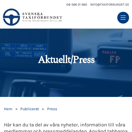
08-566 21 660
INFO@TAXIFORBUNDET.SE
Aktuellt/Press
Hem
»
Publicerat
»
Press
Här kan du ta del av våra nyheter, information till våra
medlemmar och pressmeddelanden. Använd tabbarna