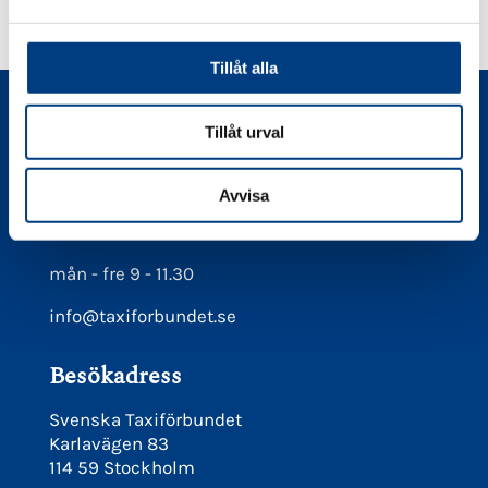
a
← Föregående
1
…
38
39
40
l
Tillåt alla
Kontakt
Tillåt urval
08-566 21 660
Avvisa
Juridiska frågor maila
juridik@taxiforbundet.se
mån - fre 9 - 11.30
info@taxiforbundet.se
Besökadress
Svenska Taxiförbundet
Karlavägen 83
114 59 Stockholm