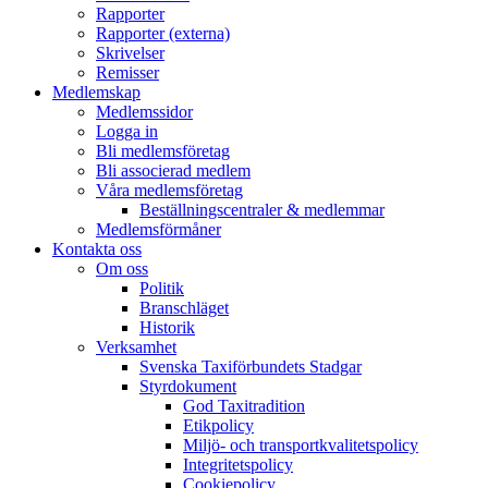
Rapporter
Rapporter (externa)
Skrivelser
Remisser
Medlemskap
Medlemssidor
Logga in
Bli medlemsföretag
Bli associerad medlem
Våra medlemsföretag
Beställningscentraler & medlemmar
Medlemsförmåner
Kontakta oss
Om oss
Politik
Branschläget
Historik
Verksamhet
Svenska Taxiförbundets Stadgar
Styrdokument
God Taxitradition
Etikpolicy
Miljö- och transportkvalitetspolicy
Integritetspolicy
Cookiepolicy