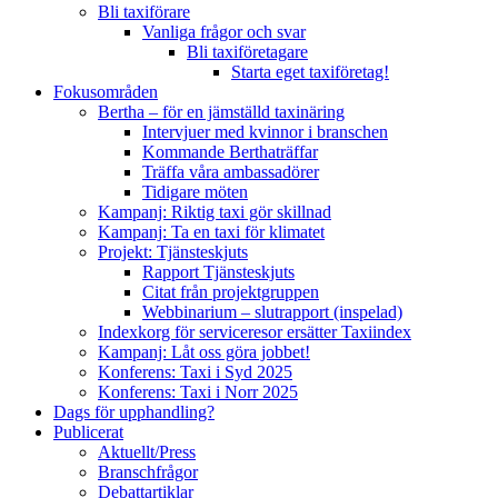
Bli taxiförare
Vanliga frågor och svar
Bli taxiföretagare
Starta eget taxiföretag!
Fokusområden
Bertha – för en jämställd taxinäring
Intervjuer med kvinnor i branschen
Kommande Berthaträffar
Träffa våra ambassadörer
Tidigare möten
Kampanj: Riktig taxi gör skillnad
Kampanj: Ta en taxi för klimatet
Projekt: Tjänsteskjuts
Rapport Tjänsteskjuts
Citat från projektgruppen
Webbinarium – slutrapport (inspelad)
Indexkorg för serviceresor ersätter Taxiindex
Kampanj: Låt oss göra jobbet!
Konferens: Taxi i Syd 2025
Konferens: Taxi i Norr 2025
Dags för upphandling?
Publicerat
Aktuellt/Press
Branschfrågor
Debattartiklar