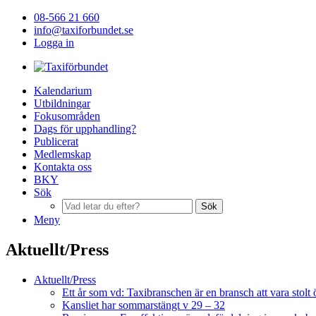
08-566 21 660
info@taxiforbundet.se
Logga in
Kalendarium
Utbildningar
Fokusområden
Dags för upphandling?
Publicerat
Medlemskap
Kontakta oss
BKY
Sök
Sök
Meny
Aktuellt/Press
Aktuellt/Press
Ett år som vd: Taxibranschen är en bransch att vara stolt 
Kansliet har sommarstängt v 29 – 32