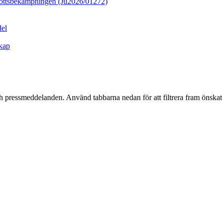
rottsbekämpningen (Ju2026/01272)
del
skap
h pressmeddelanden. Använd tabbarna nedan för att filtrera fram önskat