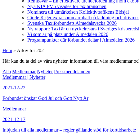
Remissvar – En effektivare ärendefördelning inom ekob
Nya KIA PV5 visades för taxibranschen
Nominera till utmärkelsen Kollektivtrafikens Eldsjäl
Circle K ger extra sommarrabatt på laddning och drivme
Svenska Taxiförbundets Almedalsvecka 2026
Ny rapport: Taxi är en nyckelresurs i Sveriges krisbered
Vi som är på plats under Almedalen 2026
Programpunkter där förbundet deltar i Almedalen 2026
Hem
»
Arkiv för 2021
Här kan du ta del av våra nyheter, information till våra medlemmar oc
Alla
Medlemmar
Nyheter
Pressmeddelanden
Medlemmar
|
Nyheter
2021-12-22
Förbundet önskar God Jul och Gott Nytt År
Medlemmar
2021-12-17
Inbjudan till alla medlemmar – regler gällande stöd för korttidsarbete