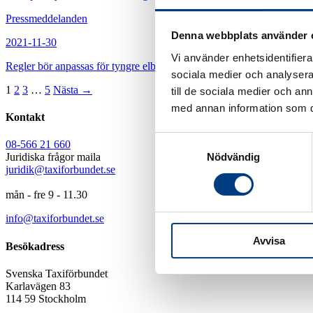
Pressmeddelanden
Denna webbplats använder 
2021-11-30
Vi använder enhetsidentifierar
Regler bör anpassas för tyngre elbilar
sociala medier och analysera 
1
2
3
…
5
Nästa →
till de sociala medier och a
med annan information som du 
Kontakt
Samtyckesval
08-566 21 660
Nödvändig
Juridiska frågor maila
juridik@taxiforbundet.se
mån - fre 9 - 11.30
info@taxiforbundet.se
Avvisa
Besökadress
Svenska Taxiförbundet
Karlavägen 83
114 59 Stockholm