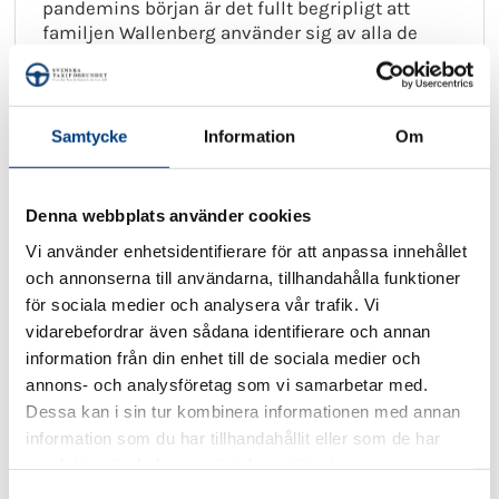
pandemins början är det fullt begripligt att
familjen Wallenberg använder sig av alla de
medel som står dem ti...
Läs mer
Samtycke
Information
Om
Denna webbplats använder cookies
Vi använder enhetsidentifierare för att anpassa innehållet
2021-01-14
och annonserna till användarna, tillhandahålla funktioner
Enkla licensavgifter stoppar fusk
för sociala medier och analysera vår trafik. Vi
och skapar jobb
vidarebefordrar även sådana identifierare och annan
information från din enhet till de sociala medier och
DEBATT: Redan innan pandemin behövdes
annons- och analysföretag som vi samarbetar med.
hundratusentals nya jobb. Utsikterna att skapa
Dessa kan i sin tur kombinera informationen med annan
dessa såg bäst ut i olika branscher som utför
information som du har tillhandahållit eller som de har
personliga tjänster som nu har drabbats
hårdast. Därför är punkten...
samlat in när du har använt deras tjänster.
S