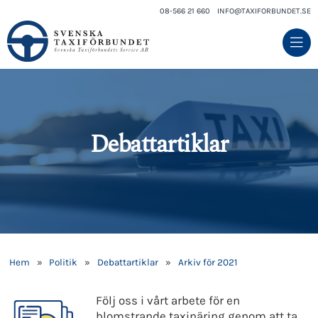
08-566 21 660
INFO@TAXIFORBUNDET.SE
Debattartiklar
Hem
»
Politik
»
Debattartiklar
»
Arkiv för 2021
Följ oss i vårt arbete för en
blomstrande taxinäring genom att ta